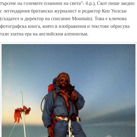
търсене на големите планини на света”- б.р.), Скот пише заедно
с легендарния британски журналист и редактор Кен Уилсън
(създател и директор на списание Mountain). Това е ключова
фотографска книга, която в изображения и текстове обрисува
тази златна ера на английския алпинизъм.