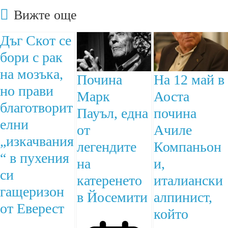
Вижте още
Дъг Скот се
бори с рак
на мозъка,
Почина
На 12 май в
но прави
Марк
Аоста
благотворит
Пауъл, една
почина
елни
от
Ачиле
„изкачвания
легендите
Компаньон
“ в пухения
на
и,
си
катеренето
италиански
гащеризон
в Йосемити
алпинист,
от Еверест
който