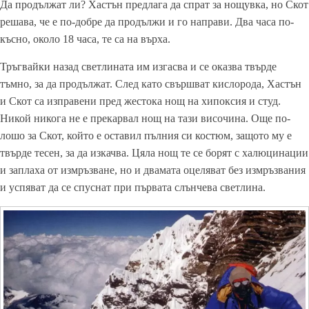
Да продължат ли? Хастън предлага да спрат за нощувка, но Скот
решава, че е по-добре да продължи и го направи. Два часа по-
късно, около 18 часа, те са на върха.
Тръгвайки назад светлината им изгасва и се оказва твърде
тъмно, за да продължат. След като свършват кислорода, Хастън
и Скот са изправени пред жестока нощ на хипоксия и студ.
Никой никога не е прекарвал нощ на тази височина. Още по-
лошо за Скот, който е оставил пълния си костюм, защото му е
твърде тесен, за да изкачва. Цяла нощ те се борят с халюцинации
и заплаха от измръзване, но и двамата оцеляват без измръзвания
и успяват да се спуснат при първата слънчева светлина.