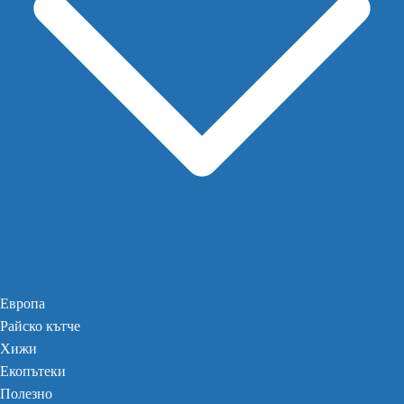
Европа
Райско кътче
Хижи
Екопътеки
Полезно