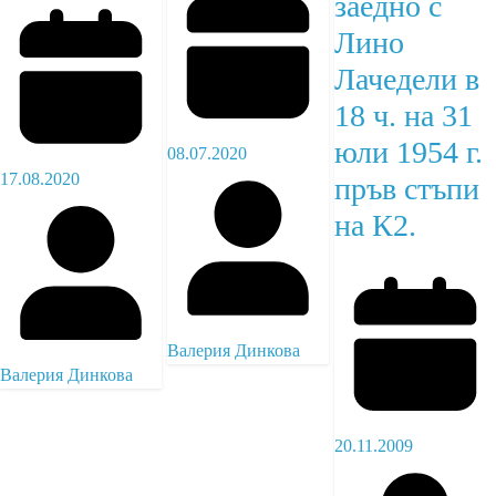
заедно с
Лино
Лачедели в
18 ч. на 31
юли 1954 г.
08.07.2020
17.08.2020
пръв стъпи
на К2.
Валерия Динкова
Валерия Динкова
20.11.2009