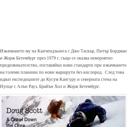
Изкачването му на Канчендзьонга с Джо Таскър, Питър Бордман
и Жорж Бетембург през 1979 г. също се оказва невероятно
предизвикателство, поставяйки нови стандарти при изкачването
на големи планини по нови маршрути без кислород. След това
идват експедициите до Кусум Кангуру и северната стена на
Нупце с Алън Рауз, Брайън Хол и Жорж Бетембург.