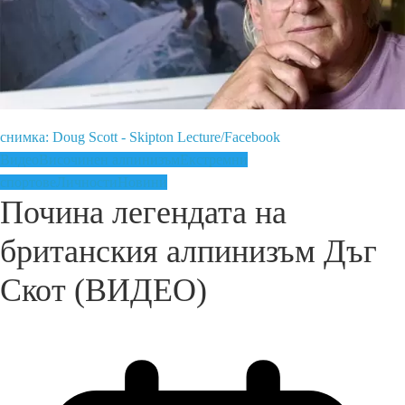
снимка: Doug Scott - Skipton Lecture/Facebook
Видео
Височинен алпинизъм
Екстремни
спортове
Личности
Новини
Почина легендата на
британския алпинизъм Дъг
Скот (ВИДЕО)