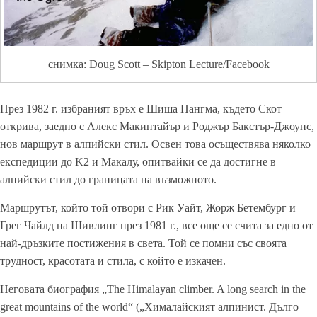
снимка: Doug Scott – Skipton Lecture/Facebook
През 1982 г. избраният връх е Шиша Пангма, където Скот
открива, заедно с Алекс Макинтайър и Роджър Бакстър-Джоунс,
нов маршрут в алпийски стил. Освен това осъществява няколко
експедиции до K2 и Макалу, опитвайки се да достигне в
алпийски стил до границата на възможното.
Маршрутът, който той отвори с Рик Уайт, Жорж Бетембург и
Грег Чайлд на Шивлинг през 1981 г., все още се счита за едно от
най-дръзките постижения в света. Той се помни със своята
трудност, красотата и стила, с който е изкачен.
Неговата биография „The Himalayan climber. A long search in the
great mountains of the world“ („Хималайският алпинист. Дълго