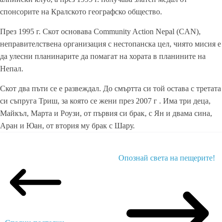
спонсорите на Кралското географско общество.
През 1995 г. Скот основава Community Action Nepal (CAN),
неправителствена организация с нестопанска цел, чиято мисия е
да улесни планинарите да помагат на хората в планините на
Непал.
Скот два пъти се е развеждал. До смъртта си той остава с третата
си съпруга Триш, за която се жени през 2007 г . Има три деца,
Майкъл, Марта и Роузи, от първия си брак, с Ян и двама сина,
Аран и Юан, от втория му брак с Шару.
Опознай света на пещерите!