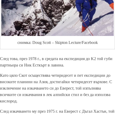
снимка: Doug Scott – Skipton Lecture/Facebook
След това, през 1978 г., в средата на експедиция до K2 той губи
партньора си Ник Есткърт в лавина.
Като цяло Скот осъществява четиридесет и пет експедиции до
високите планини на Азия, достигайки четиридесет върхове. С
изключение на изкачването си до Еверест, той изпълнява
всичките си изкачвания в лек алпийски стил и без да използва
кислород.
След изкачването му през 1975 г. на Еверест с Дъгал Хастън, той