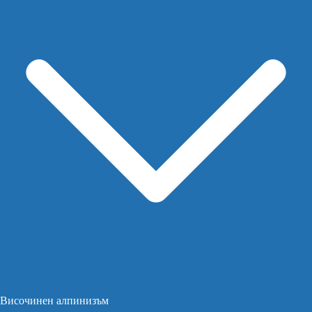
Височинен алпинизъм