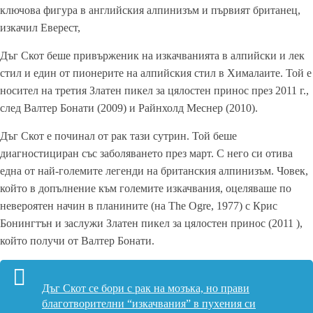
ключова фигура в английския алпинизъм и първият британец,
изкачил Еверест,
Дъг Скот беше привърженик на изкачванията в алпийски и лек
стил и един от пионерите на алпийския стил в Хималаите. Той е
носител на третия Златен пикел за цялостен принос през 2011 г.,
след Валтер Бонати (2009) и Райнхолд Меснер (2010).
Дъг Скот е починал от рак тази сутрин. Той беше
диагностициран със заболяването през март. С него си отива
една от най-големите легенди на британския алпинизъм. Човек,
който в допълнение към големите изкачвания, оцеляваше по
невероятен начин в планините (на The Ogre, 1977) с Крис
Бонингтън и заслужи Златен пикел за цялостен принос (2011 ),
който получи от Валтер Бонати.
Дъг Скот се бори с рак на мозъка, но прави
благотворителни “изкачвания” в пухения си