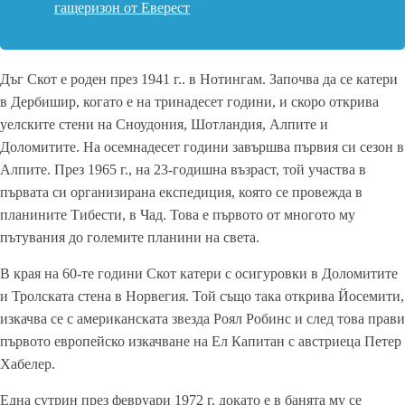
гащеризон от Еверест
Дъг Скот е роден през 1941 г.. в Нотингам. Започва да се катери
в Дербишир, когато е на тринадесет години, и скоро открива
уелските стени на Сноудония, Шотландия, Алпите и
Доломитите. На осемнадесет години завършва първия си сезон в
Алпите. През 1965 г., на 23-годишна възраст, той участва в
първата си организирана експедиция, която се провежда в
планините Тибести, в Чад. Това е първото от многото му
пътувания до големите планини на света.
В края на 60-те години Скот катери с осигуровки в Доломитите
и Тролската стена в Норвегия. Той също така открива Йосемити,
изкачва се с американската звезда Роял Робинс и след това прави
първото европейско изкачване на Ел Капитан с австриеца Петер
Хабелер.
Една сутрин през февруари 1972 г. докато е в банята му се