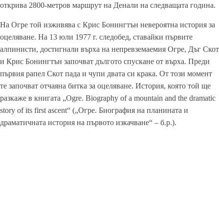
открива 2800-метров маршрут на Денали на следващата година.
На Огре той изживява с Крис Бонингтън невероятна история за
оцеляване. На 13 юли 1977 г. следобед, ставайки първите
алпинисти, достигнали върха на непревземаемия Огре, Дъг Скот
и Крис Бонингтън започват дългото спускане от върха. Преди
първия рапел Скот пада и чупи двата си крака. От този момент
те започват отчаяна битка за оцеляване. История, която той ще
разкаже в книгата „Ogre. Biography of a mountain and the dramatic
story of its first ascent“ („Огре. Биография на планината и
драматичната история на първото изкачване“ – б.р.).