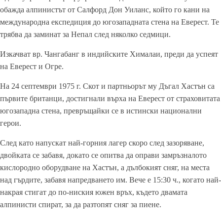
обажда алпинистът от Салфорд Дон Уиланс, който го кани на
международна експедиция до югозападната стена на Еверест. Те
трябва да заминат за Непал след няколко седмици.
Изкачват вр. Чангабанг в индийските Хималаи, преди да успеят
на Еверест и Огре.
На 24 септември 1975 г. Скот и партньорът му Дъгал Хастън са
първите британци, достигнали върха на Еверест от страховитата
югозападна стена, превръщайки се в истински национални
герои.
След като напускат най-горния лагер скоро след зазоряване,
двойката се забавя, докато се опитва да оправи замръзналото
кислородно оборудване на Хастън, а дълбокият сняг, на места
над гърдите, забавя напредването им. Вече е 15:30 ч., когато най-
накрая стигат до по-ниския южен връх, където двамата
алпинисти спират, за да разтопят сняг за пиене.