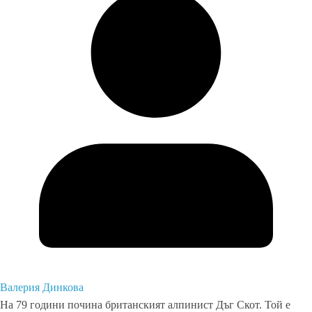
Валерия Динкова
На 79 години почина британският алпинист Дъг Скот. Той е