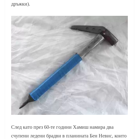
дръжки).
След като през 60-те години Хамиш намира два
счупени ледени брадви в планината Бен Невис, които