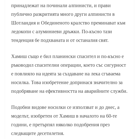
принадлежат на починали алпинисти, и прави
публично разкритията много други алпинисти в
Шотландия и Обединеното кралство преминават към
ледокопи с алуминиеви дръжки. По-късно тази
тенденция бе подхваната и от останалия свят.
Хамиш също е бил планински спасител и по-късно е
ръководил спасителни операции, което със сигурност
е повлияло на идеята за създаване на лека сгъваема
носилка. Това изобретение допринася значително за
подобряване на ефективността на аварийните служби.
Подобни видове носилки се използват и до днес, а
моделът, изобретен от Хамиш в началото на 60-те
години, е претърпял няколко подобрения през
следващите десетилетия.