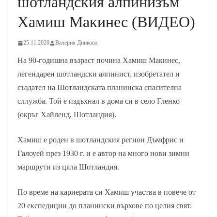
шотландския алпинизъм
Хамиш Макинес (ВИДЕО)
25.11.2020
Валерия Динкова
На 90-годишна възраст почина Хамиш Макинес,
легендарен шотландски алпинист, изобретател и
създател на Шотландската планинска спасителна
сллужба. Той е издъхнал в дома си в село Гленко
(окръг Хайленд, Шотландия).
Хамиш е роден в шотландския регион Дъмфрис и
Галоуей през 1930 г. и е автор на много нови зимни
маршрути из цяла Шотландия.
По време на кариерата си Хамиш участва в повече от
20 експедиции до планински върхове по целия свят.