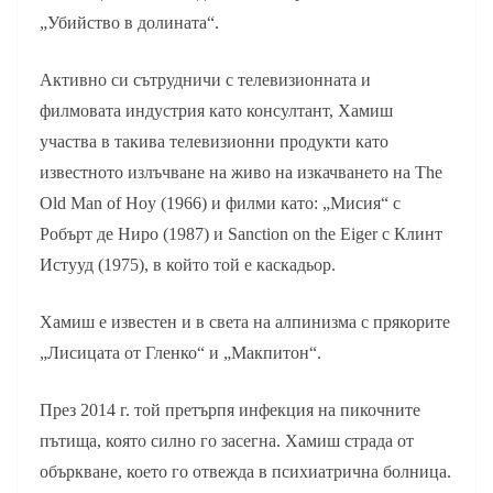
„Убийство в долината“.
Активно си сътрудничи с телевизионната и
филмовата индустрия като консултант, Хамиш
участва в такива телевизионни продукти като
известното излъчване на живо на изкачването на The
Old Man of Hoy (1966) и филми като: „Мисия“ с
Робърт де Ниро (1987) и Sanction on the Eiger с Клинт
Истууд (1975), в който той е каскадьор.
Хамиш е известен и в света на алпинизма с прякорите
„Лисицата от Гленко“ и „Макпитон“.
През 2014 г. той претърпя инфекция на пикочните
пътища, която силно го засегна. Хамиш страда от
объркване, което го отвежда в психиатрична болница.