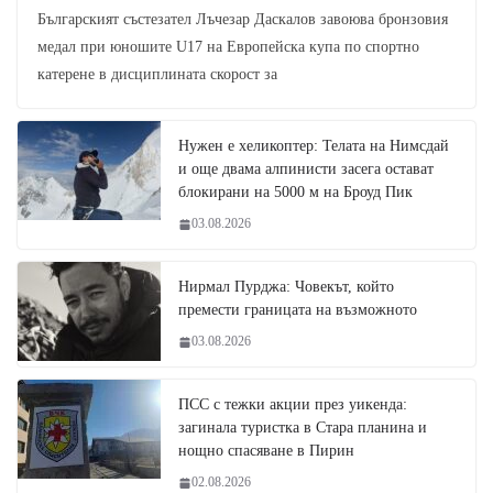
Българският състезател Лъчезар Даскалов завоюва бронзовия
медал при юношите U17 на Европейска купа по спортно
катерене в дисциплината скорост за
Нужен е хеликоптер: Телата на Нимсдай
и още двама алпинисти засега остават
блокирани на 5000 м на Броуд Пик
03.08.2026
Нирмал Пурджа: Човекът, който
премести границата на възможното
03.08.2026
ПСС с тежки акции през уикенда:
загинала туристка в Стара планина и
нощно спасяване в Пирин
02.08.2026