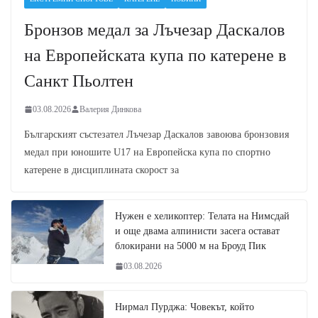
Бронзов медал за Лъчезар Даскалов
на Европейската купа по катерене в
Санкт Пьолтен
03.08.2026
Валерия Динкова
Българският състезател Лъчезар Даскалов завоюва бронзовия
медал при юношите U17 на Европейска купа по спортно
катерене в дисциплината скорост за
Нужен е хеликоптер: Телата на Нимсдай
и още двама алпинисти засега остават
блокирани на 5000 м на Броуд Пик
03.08.2026
Нирмал Пурджа: Човекът, който