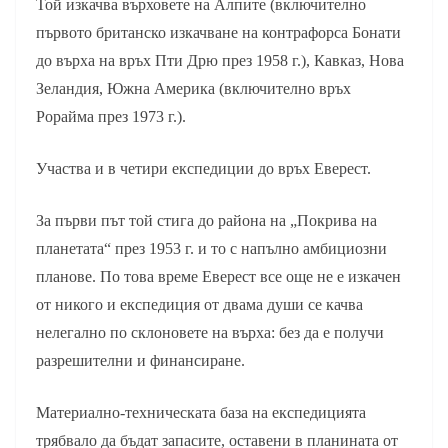
Той изкачва върховете на Алпите (включително
първото британско изкачване на контрафорса Бонати
до върха на връх Пти Дрю през 1958 г.), Кавказ, Нова
Зеландия, Южна Америка (включително връх
Рорайма през 1973 г.).
Участва и в четири експедиции до връх Еверест.
За първи път той стига до района на „Покрива на
планетата“ през 1953 г. и то с напълно амбициозни
планове. По това време Еверест все още не е изкачен
от никого и експедиция от двама души се качва
нелегално по склоновете на върха: без да е получи
разрешителни и финансиране.
Материално-техническата база на експедицията
трябвало да бъдат запасите, оставени в планината от