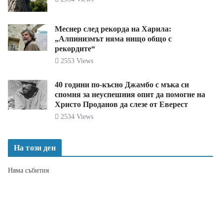
Меснер след рекорда на Харила:
„Алпинизмът няма нищо общо с
рекордите“
2553 Views
40 години по-късно Джамбо с мъка си
спомня за неуспешния опит да помогне на
Христо Проданов да слезе от Еверест
2534 Views
На този ден
Няма събития