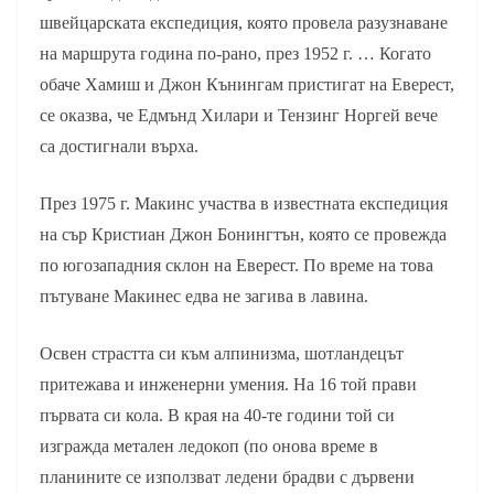
швейцарската експедиция, която провела разузнаване
на маршрута година по-рано, през 1952 г. … Когато
обаче Хамиш и Джон Кънингам пристигат на Еверест,
се оказва, че Едмънд Хилари и Тензинг Норгей вече
са достигнали върха.
През 1975 г. Макинс участва в известната експедиция
на сър Кристиан Джон Бонингтън, която се провежда
по югозападния склон на Еверест. По време на това
пътуване Макинес едва не загива в лавина.
Освен страстта си към алпинизма, шотландецът
притежава и инженерни умения. На 16 той прави
първата си кола. В края на 40-те години той си
изгражда метален ледокоп (по онова време в
планините се използват ледени брадви с дървени