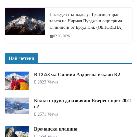
Последен път надолу: Транспортират
телата на Нирмал Пурджа и още трима
алпинисти от Броуд Пик (ОБНОВЕНА)
02.08.2026
Най-четени
В 12:53 ч.: Силвия Аздреева изкачи К2
2823 Views
Колко струва да изкачиш Еверест през 2021
г.?
2571 Views
Врачанска планина
2554 Views