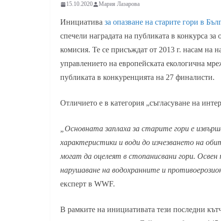
15.10.2020
Мария Лазарова
Инициатива
за опазване на старите гори в Бъл
спечели наградата на публиката в конкурса за
комисия. Те се присъждат от 2013 г. насам на 
управлението на европейската екологична мреж
публиката в конкуренцията на 27 финалисти.
Отличието е в категория „съгласуване на интер
„Основната заплаха за старите гори е извър
характеристики и води до изчезването на оби
могат да оцелеят в стопанисвани гори
. Освен
нарушаване на водохранните и противоерозио
експерт в WWF.
В рамките на инициативата тези последни кътч