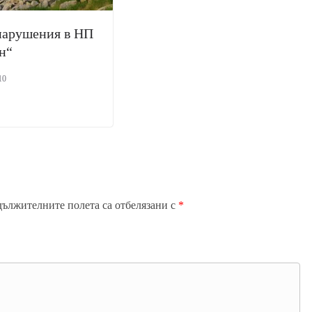
нарушения в НП
н“
10
дължителните полета са отбелязани с
*