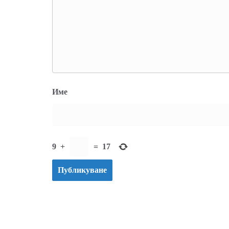
Име
9
+
=
17