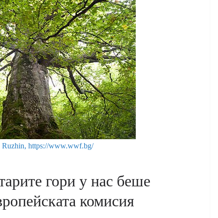
 Ruzhin, https://www.wwf.bg/
тарите гори у нас беше
вропейската комисия