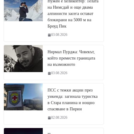
Нужен е хеликоптер: Телата
на Нимсдай и още двама
алпинисти засега остават
блокирани на 5000 м на
Броуд Пик
03.08.2026
Нирмал Пурджа: Човекът,
който премести границата
на възможното
03.08.2026
ПСС с тежки акции през
уикенда: загинала туристка
в Стара планина и нощно
спасяване в Пирин
02.08.2026