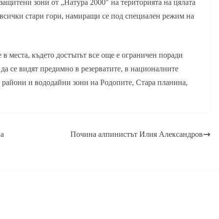
защитени зони от „Натура 2000″ на територията на цялата
 всички стари гори, намиращи се под специален режим на
е в места, където достъпът все още е ограничен поради
да се видят предимно в резерватите, в националните
 райони и вододайни зони на Родопите, Стара планина,
на
Почина алпинистът Илия Александров