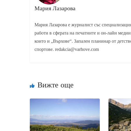
Мария Лазарова
Мария Лазарова е журналист със специализаци
работи в сферата на печатните и он-лайн медии
които и „Върхове“. Запален планинар от детств
спортове. redakcia@varhove.com
Вижте още