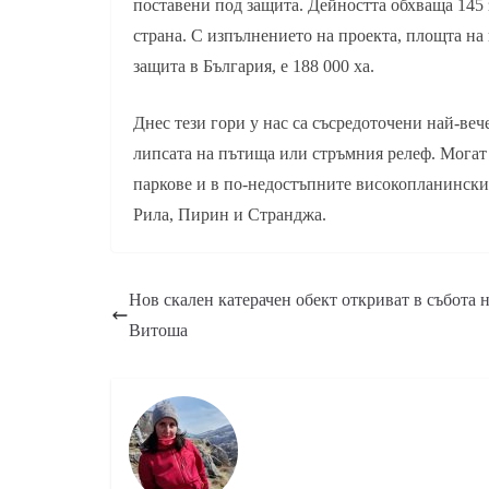
поставени под защита. Дейността обхваща 145 
страна. С изпълнението на проекта, площта на
защита в България, е 188 000 ха.
Днес тези гори у нас са съсредоточени най-веч
липсата на пътища или стръмния релеф. Могат 
паркове и в по-недостъпните високопланински
Рила, Пирин и Странджа.
Нов скален катерачен обект откриват в събота 
Витоша