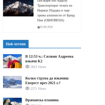
Последен път надолу:
Транспортират телата на
Нирмал Пурджа и още
трима алпинисти от Броуд
Пик (ОБНОВЕНА)
02.08.2026
Най-четени
В 12:53 ч.: Силвия Аздреева
изкачи К2
2823 Views
Колко струва да изкачиш
Еверест през 2021 г.?
2571 Views
Врачанска планина