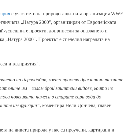
гария
с участието на природозащитната организация WWF
 отличията „Натура 2000″, организиран от Европейската
най-успешните проекти, допринесли за опазването и
а „Натура 2000″. Проектът е спечелил наградата на
еси и възприятия“.
шването на дърводобив, което променя драстично техните
тателите им – голям брой защитени видове, които не
 това човешката намеса в старите гори води до
нните им функции“
, коментира Нели Дончева, главен
ета на дивата природа у нас са проучени, картирани и