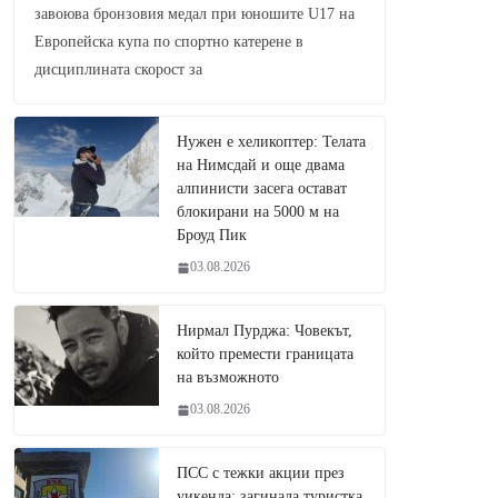
завоюва бронзовия медал при юношите U17 на
Европейска купа по спортно катерене в
дисциплината скорост за
Нужен е хеликоптер: Телата
на Нимсдай и още двама
алпинисти засега остават
блокирани на 5000 м на
Броуд Пик
03.08.2026
Нирмал Пурджа: Човекът,
който премести границата
на възможното
03.08.2026
ПСС с тежки акции през
уикенда: загинала туристка