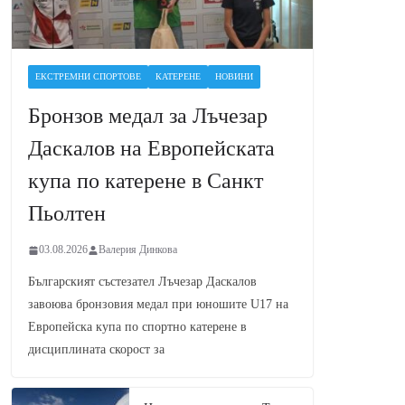
ЕКСТРЕМНИ СПОРТОВЕ
КАТЕРЕНЕ
НОВИНИ
Бронзов медал за Лъчезар
Даскалов на Европейската
купа по катерене в Санкт
Пьолтен
03.08.2026
Валерия Динкова
Българският състезател Лъчезар Даскалов
завоюва бронзовия медал при юношите U17 на
Европейска купа по спортно катерене в
дисциплината скорост за