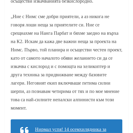
осъществи изкачванията безкислородно.
„Ние с Нимс сме добри приятели, а аз никога не
говоря лоши неща за приятелите си. Ние се
срещнахме на Нанга Парбат и бяхме заедно на върха
на К2. Искам да кажа две важни неща за проекта на
Нимс. Първо, той планира и осъществи честен проект,
като от самото началото обяви желанието си да се
изкачва с кислород и с помощта на хеликоптер и
друга техника за придвижване между базовите
лагери. Неговият екип включваше петима силни
шерпи, аз познавам четирима от тях и по мое мнение
това са най-силните непалски алпинисти към този
момент.
Нирмал успя! 14 осемхилядника за