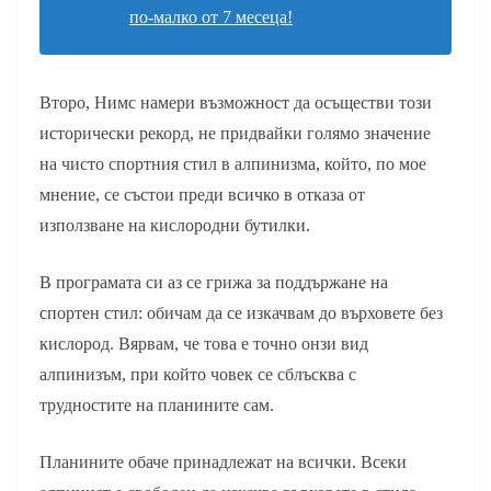
по-малко от 7 месеца!
Второ, Нимс намери възможност да осъществи този
исторически рекорд, не придвайки голямо значение
на чисто спортния стил в алпинизма, който, по мое
мнение, се състои преди всичко в отказа от
използване на кислородни бутилки.
В програмата си аз се грижа за поддържане на
спортен стил: обичам да се изкачвам до върховете без
кислород.
Вярвам, че това е точно онзи вид
алпинизъм, при който човек се сблъсква с
трудностите на планините сам.
Планините обаче принадлежат на всички.
Всеки