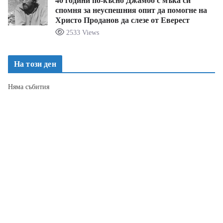
40 години по-късно Джамбо с мъка си
спомня за неуспешния опит да помогне на
Христо Проданов да слезе от Еверест
2533 Views
На този ден
Няма събития