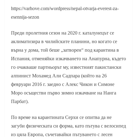
https://varhove.com/wordpress/nepal-otvarja-everest-za-
esennija-sezon
Преди пролетния сезон на 2020 г. каталунецът се
аклиматизира в чилийските планини, но когато се
върна у дома, той беше „затворен“ под карантина в
Испания, отменяйки изкачването на Анапурна, където
го очакваше партньорът му, известният пакистански
алпинист Мохамед Али Садпара (който на 26
февруари 2016 г. заедно с Алекс Чикон и Симоне
Моро осъществи първо зимно изкачване на Нанга
Парбат).
По време на карантината Серхи се опитва да не
загуби физическата си форма, като пътува с велосипед
из цяла Европа, съчетавайки пътуването с лесен