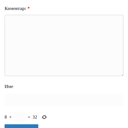
Коментар:
*
Име
8
×
=
32