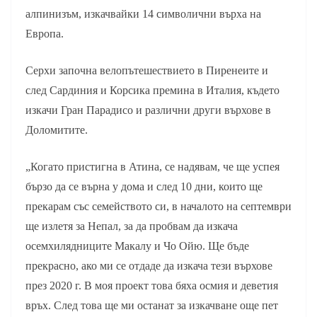
алпинизъм, изкачвайки 14 символични върха на
Европа.
Серхи започна велопътешествието в Пиренеите и
след Сардиния и Корсика премина в Италия, където
изкачи Гран Парадисо и различни други върхове в
Доломитите.
„Когато пристигна в Атина, се надявам, че ще успея
бързо да се върна у дома и след 10 дни, които ще
прекарам със семейството си, в началото на септември
ще излетя за Непал, за да пробвам да изкача
осемхилядниците Макалу и Чо Ойю. Ще бъде
прекрасно, ако ми се отдаде да изкача тези върхове
през 2020 г. В моя проект това бяха осмия и деветия
връх. След това ще ми останат за изкачване още пет