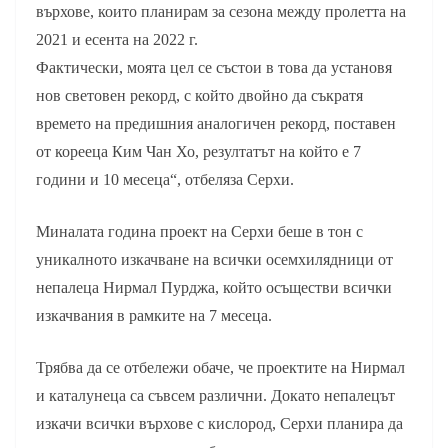
върхове, които планирам за сезона между пролетта на
2021 и есента на 2022 г.
Фактически, моята цел се състои в това да установя
нов световен рекорд, с който двойно да съкратя
времето на предишния аналогичен рекорд, поставен
от корееца Ким Чан Хо, резултатът на който е 7
години и 10 месеца“, отбеляза Серхи.
Миналата година проект на Серхи беше в тон с
уникалното изкачване на всички осемхилядници от
непалеца Нирмал Пурджа, който осъществи всички
изкачвания в рамките на 7 месеца.
Трябва да се отбележи обаче, че проектите на Нирмал
и каталунеца са съвсем различни. Докато непалецът
изкачи всички върхове с кислород, Серхи планира да