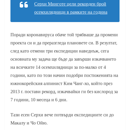
Серхи Минготе цели рекорден брой
осемхилядници в рамките на година
Поради коронавируса обаче той трябваше да промени
проекта си и да преразгледа плановете си.
В резултат,
след като отмени три експедиции наведнъж, сега
основната му задача ще бъде да завърши изкачването
на всичките 14 осемхилядници за по-малко от 4
години, като по този начин подобри постиженията на
южнокорейския алпинист Ким Чанг-хо, който
през
2013 г. постави рекорд, изкачвайки ги без кислород за
7 години, 10 месеца и 6 дни.
Тази есен Серхи вече потвърди експедициите си до
Макалу и Чо Ойю.