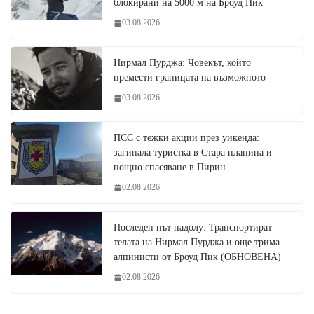
блокирани на 5000 м на Броуд Пик
03.08.2026
Нирмал Пурджа: Човекът, който
премести границата на възможното
03.08.2026
ПСС с тежки акции през уикенда:
загинала туристка в Стара планина и
нощно спасяване в Пирин
02.08.2026
Последен път надолу: Транспортират
телата на Нирмал Пурджа и още трима
алпинисти от Броуд Пик (ОБНОВЕНА)
02.08.2026