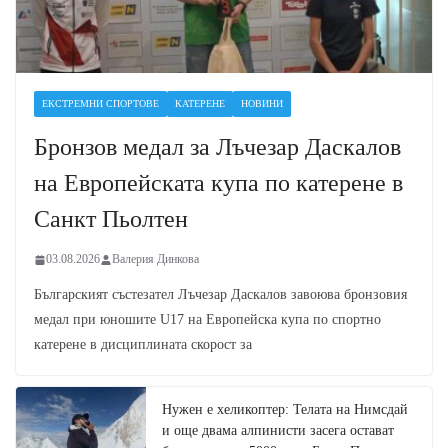
ЕКСТРЕМНИ СПОРТОВЕ
КАТЕРЕНЕ
НОВИНИ
Бронзов медал за Лъчезар Даскалов
на Европейската купа по катерене в
Санкт Пьолтен
03.08.2026
Валерия Динкова
Българският състезател Лъчезар Даскалов завоюва бронзовия
медал при юношите U17 на Европейска купа по спортно
катерене в дисциплината скорост за
Нужен е хеликоптер: Телата на Нимсдай
и още двама алпинисти засега остават