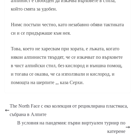
алпинист е свободен да изкачва върховете в стила,
който смята за удобен.
Нимс постъпи честно, като незабавно обяви тактиката
си и се придържаше към нея.
Това, което не харесвам при хората, е лъжата, когато
някои алпинисти твърдят, че се изкачват по върховете
в чист алпийски стил, без кислород и външна помощ,
и тогава се оказва, че са използвали и кислород, и
помощта на шерпите „, каза Серхи.
The North Face с еко колекция от рециклирана пластмаса,
събрана в Алпите
В условия на пандемия: първи виртуален турнир по
катерене