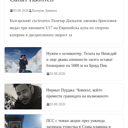
03.08.2026
Валерия Динкова
Българският състезател Лъчезар Даскалов завоюва бронзовия
медал при юношите U17 на Европейска купа по спортно
катерене в дисциплината скорост за
Нужен е хеликоптер: Телата на Нимсдай
и още двама алпинисти засега остават
блокирани на 5000 м на Броуд Пик
03.08.2026
Нирмал Пурджа: Човекът, който
премести границата на възможното
03.08.2026
ПСС с тежки акции през уикенда:
загинала туристка в Стара планина и