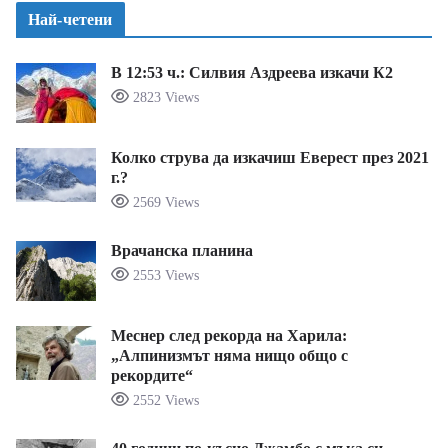
Най-четени
В 12:53 ч.: Силвия Аздреева изкачи К2
2823 Views
Колко струва да изкачиш Еверест през 2021
г.?
2569 Views
Врачанска планина
2553 Views
Меснер след рекорда на Харила:
„Алпинизмът няма нищо общо с
рекордите“
2552 Views