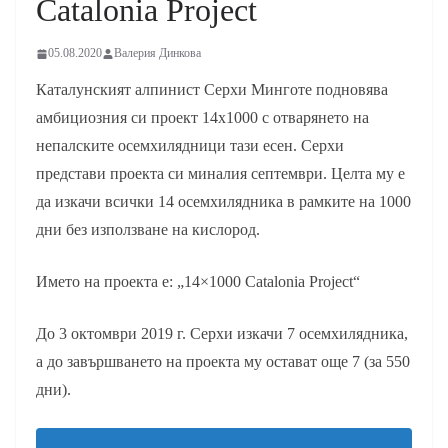
Catalonia Project
05.08.2020
Валерия Динкова
Каталунският алпинист Серхи Минготе подновява
амбициозния си проект 14х1000 с отварянето на
непалските осемхилядници тази есен. Серхи
представи проекта си миналия септември. Целта му е
да изкачи всички 14 осемхилядника в рамките на 1000
дни без използване на кислород.
Името на проекта е: „14×1000 Catalonia Project“
До 3 октомври 2019 г. Серхи изкачи 7 осемхилядника,
а до завършването на проекта му остават още 7 (за 550
дни).