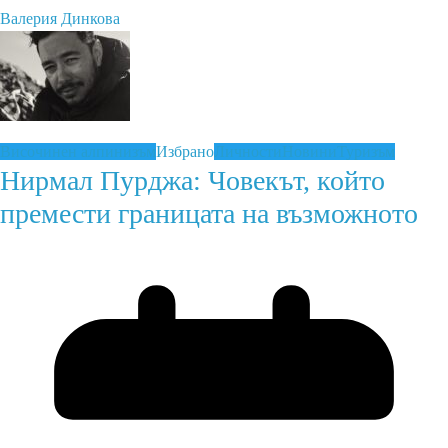
Валерия Динкова
Височинен алпинизъм
Избрано
Личности
Новини
Туризъм
Нирмал Пурджа: Човекът, който
премести границата на възможното