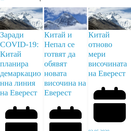
Заради
Китай и
Китай
COVID-19:
Непал се
отново
Китай
готвят да
мери
планира
обявят
височината
демаркацио
новата
на Еверест
нна линия
височина на
на Еверест
Еверест