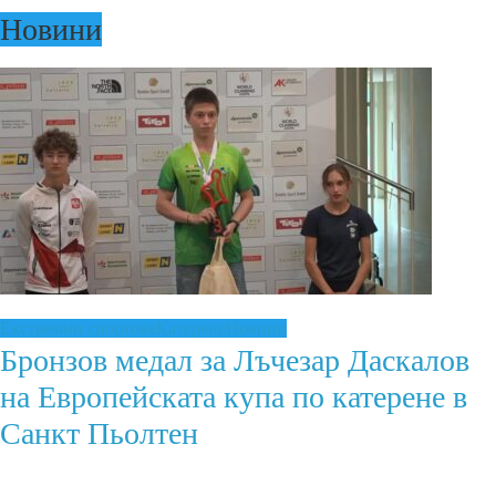
Новини
Екстремни спортове
Катерене
Новини
Бронзов медал за Лъчезар Даскалов
на Европейската купа по катерене в
Санкт Пьолтен