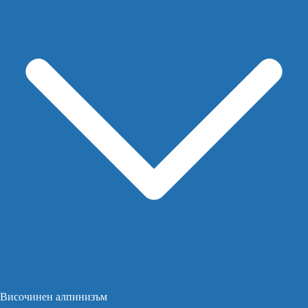
Височинен алпинизъм