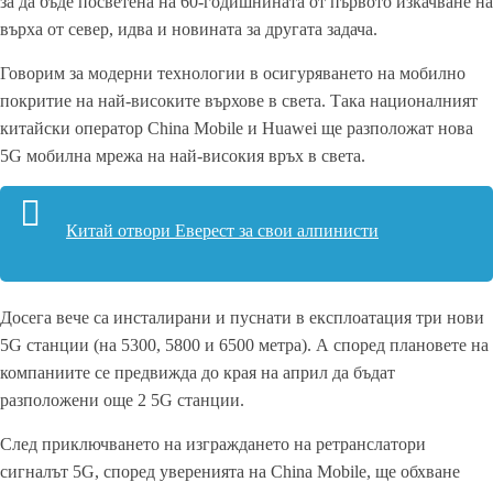
за да бъде посветена на 60-годишнината от първото изкачване на
върха от север, идва и новината за другата задача.
Говорим за модерни технологии в осигуряването на мобилно
покритие на най-високите върхове в света. Така националният
китайски оператор China Mobile и Huawei ще разположат нова
5G мобилна мрежа на най-високия връх в света.
Китай отвори Еверест за свои алпинисти
Досега вече са инсталирани и пуснати в експлоатация три нови
5G станции (на 5300, 5800 и 6500 метра). А според плановете на
компаниите се предвижда до края на април да бъдат
разположени още 2 5G станции.
След приключването на изграждането на ретранслатори
сигналът 5G, според уверенията на China Mobile, ще обхване