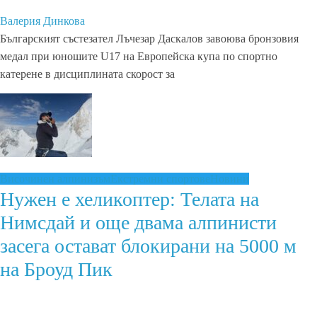
Валерия Динкова
Българският състезател Лъчезар Даскалов завоюва бронзовия
медал при юношите U17 на Европейска купа по спортно
катерене в дисциплината скорост за
Височинен алпинизъм
Екстремни спортове
Новини
Нужен е хеликоптер: Телата на
Нимсдай и още двама алпинисти
засега остават блокирани на 5000 м
на Броуд Пик