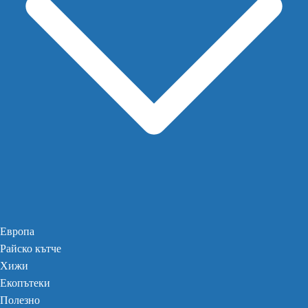
Европа
Райско кътче
Хижи
Екопътеки
Полезно