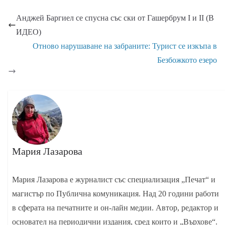
Анджей Баргиел се спусна със ски от Гашербрум I и II (В
ИДЕО)
Отново нарушаване на забраните: Турист се изкъпа в
Безбожкото езеро
Мария Лазарова
Мария Лазарова е журналист със специализация „Печат“ и
магистър по Публична комуникация. Над 20 години работи
в сферата на печатните и он-лайн медии. Автор, редактор и
основател на периодични издания, сред които и „Върхове“.