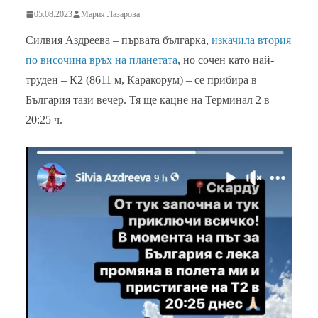
05.08.2023
Мария Лазарова
Силвия Аздреева – първата българка,
изкачила втория
по височина връх на планетата
, но сочен като най-
труден – К2 (8611 м, Каракорум) – се прибира в
България тази вечер. Тя ще кацне на Терминал 2 в
20:25 ч.