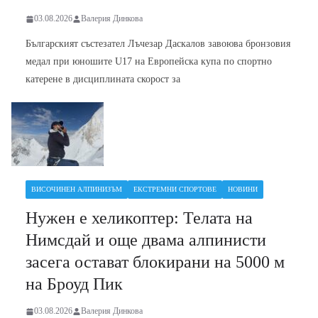
03.08.2026
Валерия Динкова
Българският състезател Лъчезар Даскалов завоюва бронзовия
медал при юношите U17 на Европейска купа по спортно
катерене в дисциплината скорост за
ВИСОЧИНЕН АЛПИНИЗЪМ
ЕКСТРЕМНИ СПОРТОВЕ
НОВИНИ
Нужен е хеликоптер: Телата на
Нимсдай и още двама алпинисти
засега остават блокирани на 5000 м
на Броуд Пик
03.08.2026
Валерия Динкова