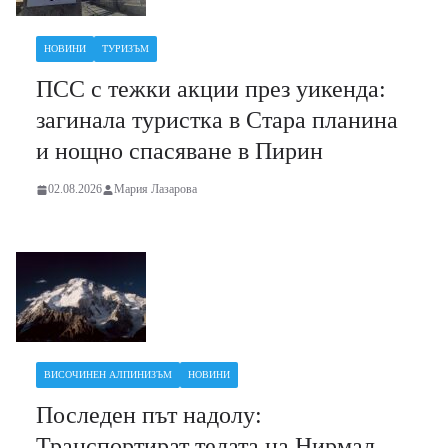
НОВИНИ
ТУРИЗЪМ
ПСС с тежки акции през уикенда:
загинала туристка в Стара планина
и нощно спасяване в Пирин
02.08.2026
Мария Лазарова
ВИСОЧИНЕН АЛПИНИЗЪМ
НОВИНИ
Последен път надолу:
Транспортират телата на Нирмал