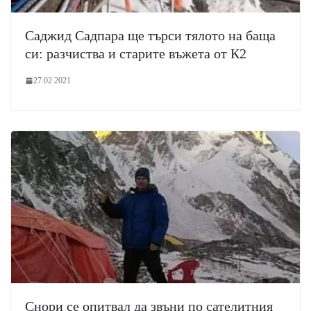
Саджид Садпара ще търси тялото на баща
си: разчиства и старите въжета от К2
27.02.2021
Снори се опитвал да звъни по сателитния