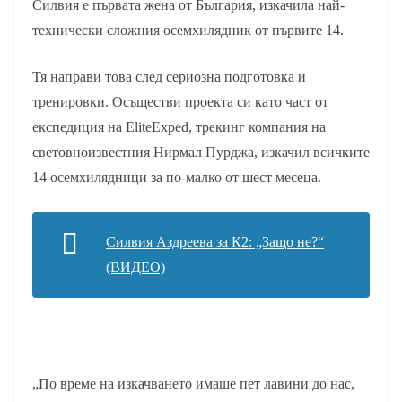
Силвия е първата жена от България, изкачила най-
технически сложния осемхилядник от първите 14.
Тя направи това след сериозна подготовка и
тренировки. Осъществи проекта си като част от
експедиция на EliteExped, трекинг компания на
световноизвестния Нирмал Пурджа, изкачил всичките
14 осемхилядници за по-малко от шест месеца.
Силвия Аздреева за К2: „Защо не?“
(ВИДЕО)
„По време на изкачването имаше пет лавини до нас,