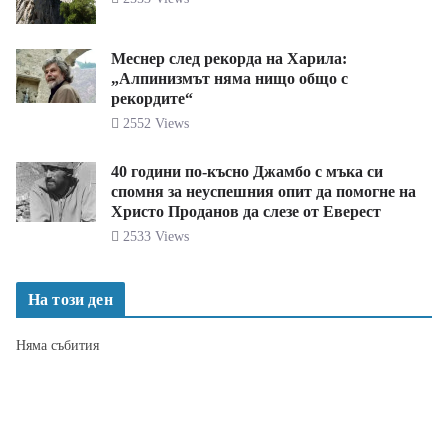
Меснер след рекорда на Харила:
„Алпинизмът няма нищо общо с
рекордите“
2552 Views
40 години по-късно Джамбо с мъка си
спомня за неуспешния опит да помогне на
Христо Проданов да слезе от Еверест
2533 Views
На този ден
Няма събития