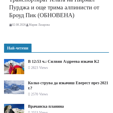
Пурджа и още трима алпинисти от
Броуд Пик (ОБНОВЕНА)
02.08.2026
Мария Лазарова
Най-четени
В 12:53 ч.: Силвия Аздреева изкачи К2
2823 Views
Колко струва да изкачиш Еверест през 2021
г.?
2570 Views
Врачанска планина
2553 Views