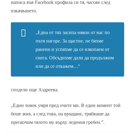
написа във Facebook профила си тя, часове след
изкачването.
„Една от тях засипа някои от нас по
пътя нагоре. За щастие, не бяхме
ранени и успяхме да се изкопаем от
снега. Обсъдихме дали да продължим
или да се откажем…“
сподели още Аздреева.
„Един човек умря пред очите ми. В един момент той
беше жив, а след това, на връщане, трябваше да
прескочим тялото му върху ледения гребен.”.