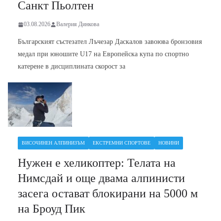
Санкт Пьолтен
03.08.2026
Валерия Динкова
Българският състезател Лъчезар Даскалов завоюва бронзовия
медал при юношите U17 на Европейска купа по спортно
катерене в дисциплината скорост за
ВИСОЧИНЕН АЛПИНИЗЪМ
ЕКСТРЕМНИ СПОРТОВЕ
НОВИНИ
Нужен е хеликоптер: Телата на
Нимсдай и още двама алпинисти
засега остават блокирани на 5000 м
на Броуд Пик