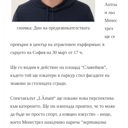
Антоа
н льо
Менес
снимка: Дни на предизвикателствата
трел
ще се
превърне в център на атрактивен пърформънс в
сърцето на София на 30 март от 17 ч.
Ще го видим в действие на площад “Славейков”,
където той ще изкатери в паркур стил фасадите на
знакови за столицата сгради.
Спектакълът „LÁmant“ ще покаже нова перспектива
към катеренето. Ще ни изненада приятно, че то може
да бъде не просто спорт, а изящно изкуство – нещо,
което Менестрел находчиво нарича
“вертикална