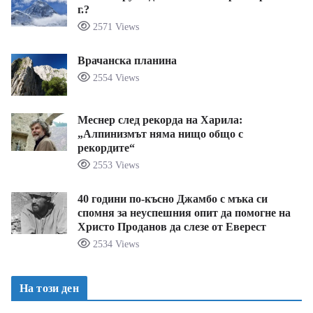
г.?
2571 Views
Врачанска планина
2554 Views
Меснер след рекорда на Харила:
„Алпинизмът няма нищо общо с
рекордите“
2553 Views
40 години по-късно Джамбо с мъка си
спомня за неуспешния опит да помогне на
Христо Проданов да слезе от Еверест
2534 Views
На този ден