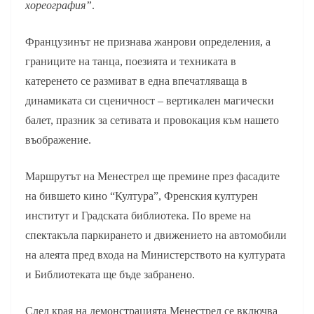
хореография”
.
Французинът не признава жанрови определения, а
границите на танца, поезията и техниката в
катеренето се размиват в една впечатляваща в
динамиката си сценичност – вертикален магически
балет, празник за сетивата и провокация към нашето
въображение.
Маршрутът на Менестрел ще премине през фасадите
на бившето кино “Култура”, Френския културен
институт и Градската библиотека. По време на
спектакъла паркирането и движението на автомобили
на алеята пред входа на Министерството на културата
и Библиотеката ще бъде забранено.
След края на демонстрацията Менестрел се включва