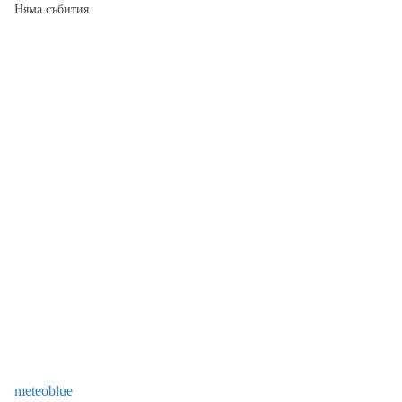
Няма събития
meteoblue