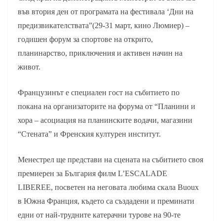
във втория ден от програмата на фестивала ‘Дни на
предизвикателствата”(29-31 март, кино Люмиер) –
годишен форум за спортове на открито,
планинарство, приключения и активен начин на
живот.
Французинът е специален гост на събитието по
покана на организаторите на форума от “Планини и
хора – асоциация на планинските водачи, магазини
“Стената” и Френския културен институт.
Менестрел ще представи на сцената на събитието своя
премиерен за България филм L’ESCALADE
LIBEREE, посветен на неговата любима скала Buoux
в Южна Франция, където са създадени и преминати
едни от най-трудните катерачни турове на 90-те