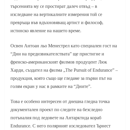
търсенията му се простират далеч отвъд – в
изследване на вертикалните измерения той се
превръща във вдъхновяващ артист и философ,
истинско явление на нашето време.
Освен Антоан льо Менестрел като специален гост на
“Дни на предизвикателствата” ще пристигне и
френско-американският филмов продуцент Люк
Харди, създател на филма „The Pursuit of Endurance” –
продукция, която също ще гледаме за първи път на
голям екран у нас в рамките на “Дните”.
Това е особено интересен от днешна гледна точка
документален проект по следите на безследно
потъналия под ледовете на Антарктида кораб
Endurance. С него полярният изследовател Ърнест