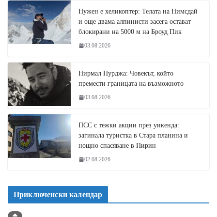
Нужен е хеликоптер: Телата на Нимсдай
и още двама алпинисти засега остават
блокирани на 5000 м на Броуд Пик
03.08.2026
Нирмал Пурджа: Човекът, който
премести границата на възможното
03.08.2026
ПСС с тежки акции през уикенда:
загинала туристка в Стара планина и
нощно спасяване в Пирин
02.08.2026
Приключенски календар