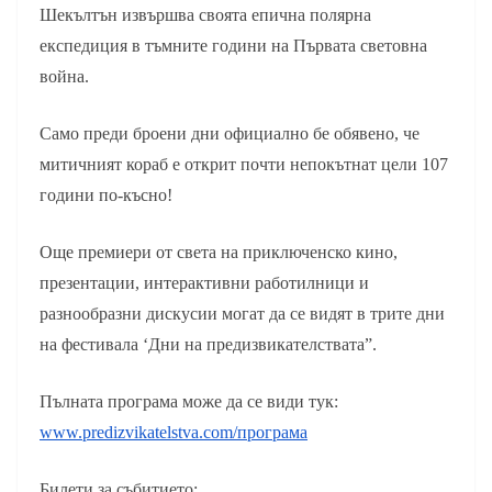
Шекълтън извършва своята епична полярна
експедиция в тъмните години на Първата световна
война.
Само преди броени дни официално бе обявено, че
митичният кораб е открит почти непокътнат цели 107
години по-късно!
Още премиери от света на приключенско кино,
презентации, интерактивни работилници и
разнообразни дискусии могат да се видят в трите дни
на фестивала ‘Дни на предизвикателствата”.
Пълната програма може да се види тук:
www.predizvikatelstva.com/програма
Билети за събитието: