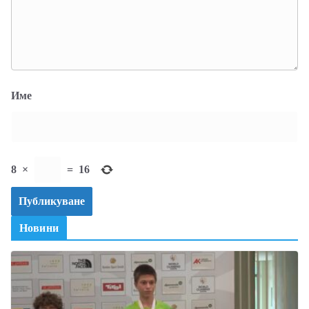
Име
8
×
=
16
Новини