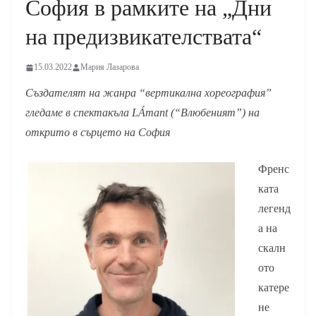
София в рамките на „Дни
на предизвикателствата“
15.03.2022
Мария Лазарова
Създателят на жанра “вертикална хореография”
гледаме в спектакъла
LÁmant (“Влюбеният”) на
открито в сърцето на София
Френс
ката
легенд
а на
скалн
ото
катере
не