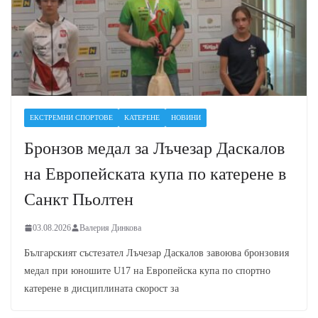
ЕКСТРЕМНИ СПОРТОВЕ
КАТЕРЕНЕ
НОВИНИ
Бронзов медал за Лъчезар Даскалов
на Европейската купа по катерене в
Санкт Пьолтен
03.08.2026
Валерия Динкова
Българският състезател Лъчезар Даскалов завоюва бронзовия
медал при юношите U17 на Европейска купа по спортно
катерене в дисциплината скорост за