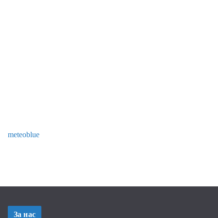
meteoblue
За нас