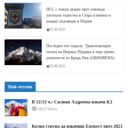
ПСС с тежки акции през уикенда:
загинала туристка в Стара планина и
нощно спасяване в Пирин
02.08.2026
Последен път надолу: Транспортират
телата на Нирмал Пурджа и още трима
алпинисти от Броуд Пик (ОБНОВЕНА)
02.08.2026
Най-четени
В 12:53 ч.: Силвия Аздреева изкачи К2
2823 Views
Колко струва да изкачиш Еверест през 2021