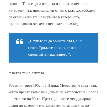
години. Това е една открита изповед за неговия
катерачен път, преосмислен от него като „освободен“
от ограниченията на нормите в катеренето,
проповядвани от самия него като по-млад.
„Научете се да обичате пътя, а не
целта. Грижете се за тялото си и
споделяйте изкачването.“,
съветва той в лентата.
Роденият през 1962 г. в Париж Менестрел е сред тези,
които правят възможен „бума” на катеренето в Европа
в началото на 80-те. През годините е международен
съдия по катерене и откривател на маршрути, но