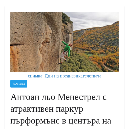
снимка: Дни на предизвикателствата
НОВИНИ
Антоан льо Менестрел с
атрактивен паркур
пърформънс в центъра на