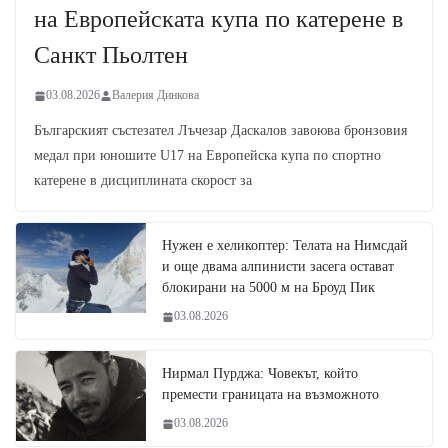
на Европейската купа по катерене в
Санкт Пьолтен
03.08.2026
Валерия Динкова
Българският състезател Лъчезар Даскалов завоюва бронзовия
медал при юношите U17 на Европейска купа по спортно
катерене в дисциплината скорост за
Нужен е хеликоптер: Телата на Нимсдай
и още двама алпинисти засега остават
блокирани на 5000 м на Броуд Пик
03.08.2026
Нирмал Пурджа: Човекът, който
премести границата на възможното
03.08.2026