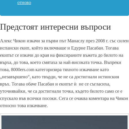
отново
Предстоят интересни въпроси
Алекс Чикон изкачи за първи път Манаслу през 2008 г. със силен
испански екип, който включваше и Едурне Пасабан. Тогава
екипът се изкачи до края на фиксираните въжета до билото на
върха, до това, което смятаха за най-високата точка. Въпреки
това, 8000ers.com категоризира тяхното изкачване като
„незавършено“, като твърди, че не са достигнали истинския
връх. Тогава обаче Пасабан и екипът ѝ не се съгласиха,
уточнявайки, че са достигнали точка, където билото само се е
спускало във всички посоки. Сега се очаква коментара на Чикон
относно това изкачване.