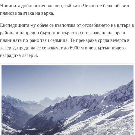
Новината дойде изненадващо, тъй като Чикон не беше обявил
планове за атака на върха.
Експедицията му обаче се възползва от отслабването на вятъра в
района и напредна бързо при първото си изкачване нагоре в
планината по-рано тази седмица. Те прекараха сряда вечерта в
лагер 2, преди да се се изкачат до 6900 м в четвъртък, където
изградиха лагер 3.