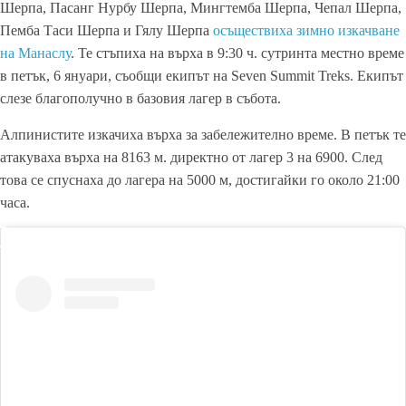
Шерпа, Пасанг Нурбу Шерпа, Мингтемба Шерпа, Чепал Шерпа,
Пемба Таси Шерпа и Гялу Шерпа
осъществиха зимно изкачване
на Манаслу
. Те стъпиха на върха в 9:30 ч. сутринта местно време
в петък, 6 януари, съобщи екипът на Seven Summit Treks. Екипът
слезе благополучно в базовия лагер в събота.
Алпинистите изкачиха върха за забележително време. В петък те
атакуваха върха на 8163 м. директно от лагер 3 на 6900. След
това се спуснаха до лагера на 5000 м, достигайки го около 21:00
часа.