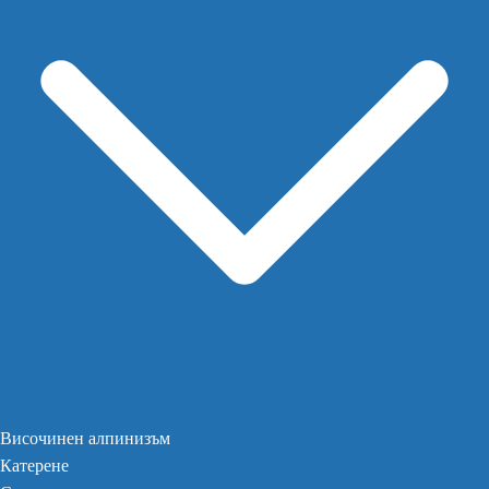
Височинен алпинизъм
Катерене