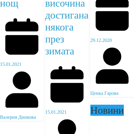
нощ
височина
достигана
някога
през
29.12.2020
зимата
15.01.2021
Ценка Гарова
Новини
15.01.2021
Валерия Динкова