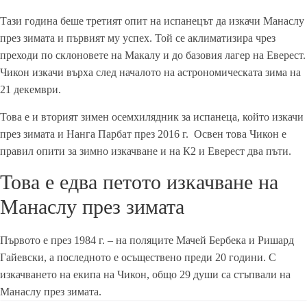
Тази година беше третият опит на испанецът да изкачи Манаслу
през зимата и първият му успех. Той се аклиматизира чрез
преходи по склоновете на Макалу и до базовия лагер на Еверест.
Чикон изкачи върха след началото на астрономическата зима на
21 декември.
Това е и вторият зимен осемхилядник за испанеца, който изкачи
през зимата и Нанга Парбат през 2016 г. Освен това Чикон е
правил опити за зимно изкачване и на К2 и Еверест два пъти.
Това е едва петото изкачване на
Манаслу през зимата
Първото е през 1984 г. – на поляците Мачей Бербека и Ришард
Гайевски, а последното е осъществено преди 20 години. С
изкачването на екипа на Чикон, общо 29 души са стъпвали на
Манаслу през зимата.