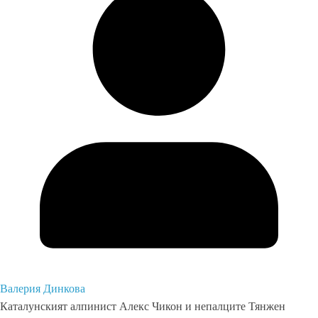
Валерия Динкова
Каталунският алпинист Алекс Чикон и непалците Тянжен