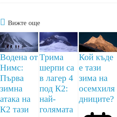
Вижте още
Водена от
Трима
Кой къде
Нимс:
шерпи са
е тази
Първа
в лагер 4
зима на
зимна
под К2:
осемхиля
атака на
най-
дниците?
К2 тази
голямата