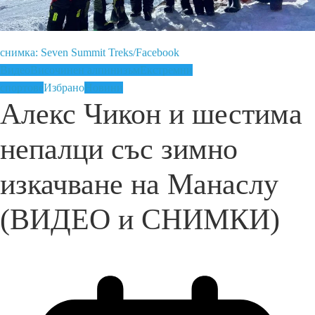
снимка: Seven Summit Treks/Facebook
Видео
Височинен алпинизъм
Екстремни
спортове
Избрано
Новини
Алекс Чикон и шестима
непалци със зимно
изкачване на Манаслу
(ВИДЕО и СНИМКИ)