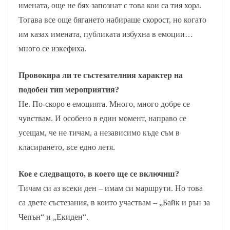
имената, още не бях запознат с това кои са тия хора.
Тогава все още бягането набираше скорост, но когато
им казах имената, публиката избухна в емоции…
много се изкефиха.
Провокира ли те състезателния характер на
подобен тип мероприятия?
Не. По-скоро е емоцията. Много, много добре се
чувствам. И особено в един момент, направо се
усещам, че не тичам, а независимо къде съм в
класирането, все едно летя.
Кое е следващото, в което ще се включиш?
Тичам си аз всеки ден – имам си маршрути. Но това
са двете състезания, в които участвам – „Байк и рън за
Чепън“ и „Екиден“.