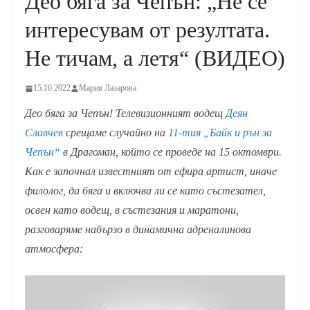
Део бяга за Чепън: „Не се
интересувам от резултата.
Не тичам, а летя“ (ВИДЕО)
15.10.2022
Мария Лазарова
Део бяга за Чепън! Телевизионният водещ
Деян
Славчев
срещаме случайно на
11-тия „Байк и рън за
Чепън“
в Драгоман, който се проведе на 15 октомври.
Как е започнал известният от ефира артист, иначе
филолог, да бяга и включва ли се като състезател,
освен като водещ, в състезания и маратони,
разговаряме набързо в динамична адреналинова
атмосфера: