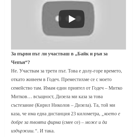
За първи път ли участваш в „Байк и рън за
Чепън“?
Не. Участвам за трети път. Това е долу-горе времето,
откато живеем в Годеч. Преместихме се с моето
семейство там. Имам един приятел от Годеч – Митко
Митков… всъщност, Дизела ми каза за това
състезание (Кирил Николов – Дизела). Та, той ми
каза, че има една дистанция 23 километра,
„което е
добре за твоята фирма
(смее се) –
може и да
издържиш.“
. И така.