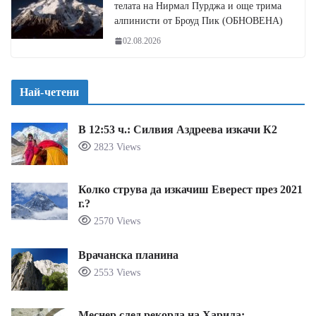
телата на Нирмал Пурджа и още трима
алпинисти от Броуд Пик (ОБНОВЕНА)
02.08.2026
Най-четени
В 12:53 ч.: Силвия Аздреева изкачи К2
2823 Views
Колко струва да изкачиш Еверест през 2021
г.?
2570 Views
Врачанска планина
2553 Views
Меснер след рекорда на Харила: