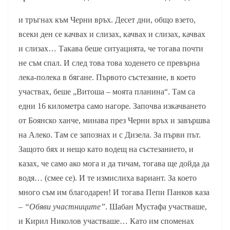
и тръгнах към Черни връх. Десет дни, общо взето,
всеки ден се качвах и слизах, качвах и слизах, качвах
и слизах… Такава беше ситуацията, че тогава почти
не съм спал. И след това това ходенето се превърна
лека-полека в бягане. Първото състезание, в което
участвах, беше „Витоша – моята планина“. Там са
едни 16 километра само нагоре. Започва изкачването
от Боянско ханче, минава през Черни връх и завършва
на Алеко. Там се запознах и с Дизела. За първи път.
Защото бях и нещо като водещ на състезанието, и
казах, че само ако мога и да тичам, тогава ще дойда да
водя… (смее се). И те измислиха вариант. За което
много съм им благодарен! И тогава Пепи Панков каза
–
“Обяви участниците”
. Шабан Мустафа участваше,
и Кирил Николов участваше… Като им споменах