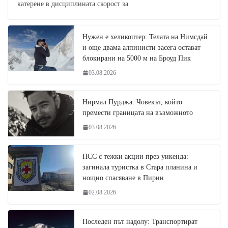
катерене в дисциплината скорост за
Нужен е хеликоптер: Телата на Нимсдай
и още двама алпинисти засега остават
блокирани на 5000 м на Броуд Пик
03.08.2026
Нирмал Пурджа: Човекът, който
премести границата на възможното
03.08.2026
ПСС с тежки акции през уикенда:
загинала туристка в Стара планина и
нощно спасяване в Пирин
02.08.2026
Последен път надолу: Транспортират