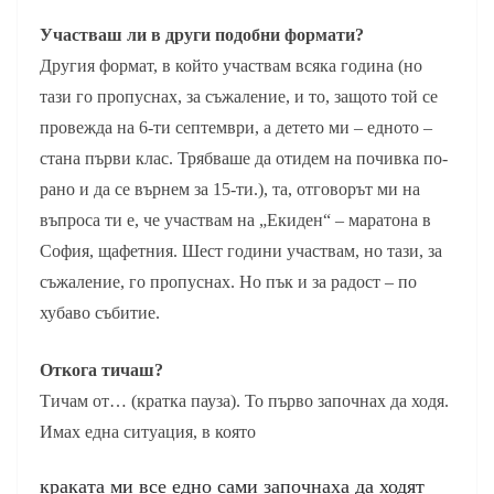
Участваш ли в други подобни формати?
Другия формат, в който участвам всяка година (но
тази го пропуснах, за съжаление, и то, защото той се
провежда на 6-ти септември, а детето ми – едното –
стана първи клас. Трябваше да отидем на почивка по-
рано и да се върнем за 15-ти.), та, отговорът ми на
въпроса ти е, че участвам на „Екиден“ – маратона в
София, щафетния. Шест години участвам, но тази, за
съжаление, го пропуснах. Но пък и за радост – по
хубаво събитие.
Откога тичаш?
Тичам от… (кратка пауза). То първо започнах да ходя.
Имах една ситуация, в която
краката ми все едно сами започнаха да ходят