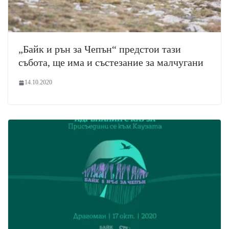
„Байк и рън за Чепън“ предстои тази
събота, ще има и състезание за малчугани
14.10.2020