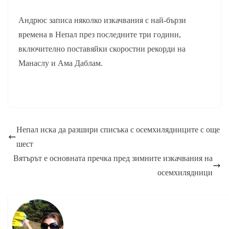
Андрюс записа няколко изкачвания с най-бързи
времена в Непал през последните три години,
включително поставяйки скоростни рекорди на
Манаслу и Ама Даблам.
Непал иска да разшири списъка с осемхилядниците с още
шест
Вятърът е основната пречка пред зимните изкачвания на
осемхилядници