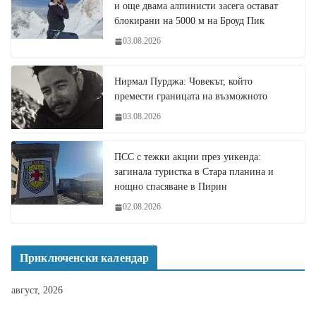
и още двама алпинисти засега остават
блокирани на 5000 м на Броуд Пик
03.08.2026
Нирмал Пурджа: Човекът, който
премести границата на възможното
03.08.2026
ПСС с тежки акции през уикенда:
загинала туристка в Стара планина и
нощно спасяване в Пирин
02.08.2026
Приключенски календар
август, 2026