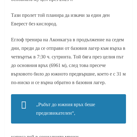
Тази пролет той планира да изкачи за един ден
Еверест без кислород.
Еглоф тренира на Аконкагуа в продължение на седем
дни, преди да се отправи от базовия лагер към върха в
четвъртък в 7:30 ч. сутринта. Той бяга през целия път
до основния връх (6961 м), след това пресече
върховото било до южното предвършие, което е с 31 м
по-ниско и се върна обратно в базовия лагер.
„Ръбът до южния връх беше
предизвикателен“,
написа той в социалните мрежи.