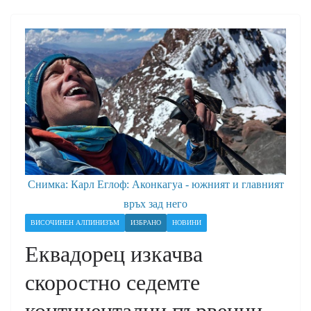
Снимка: Карл Еглоф: Аконкагуа - южният и главният
връх зад него
ВИСОЧИНЕН АЛПИНИЗЪМ
ИЗБРАНО
НОВИНИ
Еквадорец изкачва
скоростно седемте