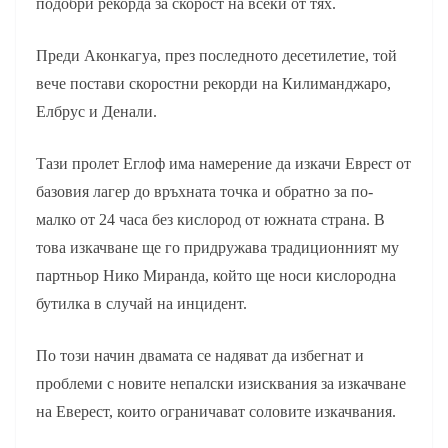
подобри рекорда за скорост на всеки от тях.
Преди Аконкагуа, през последното десетилетие, той
вече постави скоростни рекорди на Килиманджаро,
Елбрус и Денали.
Тази пролет Еглоф има намерение да изкачи Еврест от
базовия лагер до връхната точка и обратно за по-
малко от 24 часа без кислород от южната страна. В
това изкачване ще го придружава традиционният му
партньор Нико Миранда, който ще носи кислородна
бутилка в случай на инцидент.
По този начин двамата се надяват да избегнат и
проблеми с новите непалски изисквания за изкачване
на Еверест, които ограничават соловите изкачвания.