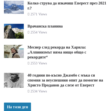
Колко струва да изкачиш Еверест през 2021
г.?
2571 Views
Врачанска планина
2554 Views
Меснер след рекорда на Харила:
„Алпинизмът няма нищо общо с
рекордите“
2553 Views
40 години по-късно Джамбо с мъка си
спомня за неуспешния опит да помогне на
Христо Проданов да слезе от Еверест
2534 Views
На този ден