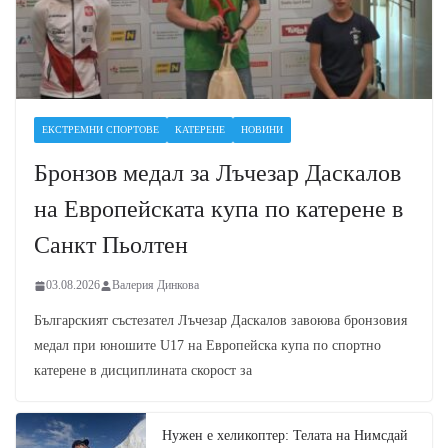
ЕКСТРЕМНИ СПОРТОВЕ
КАТЕРЕНЕ
НОВИНИ
Бронзов медал за Лъчезар Даскалов
на Европейската купа по катерене в
Санкт Пьолтен
03.08.2026
Валерия Динкова
Българският състезател Лъчезар Даскалов завоюва бронзовия
медал при юношите U17 на Европейска купа по спортно
катерене в дисциплината скорост за
Нужен е хеликоптер: Телата на Нимсдай