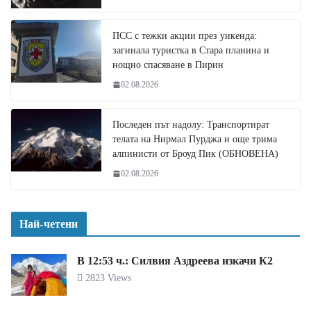
ПСС с тежки акции през уикенда:
загинала туристка в Стара планина и
нощно спасяване в Пирин
02.08.2026
Последен път надолу: Транспортират
телата на Нирмал Пурджа и още трима
алпинисти от Броуд Пик (ОБНОВЕНА)
02.08.2026
Най-четени
В 12:53 ч.: Силвия Аздреева изкачи К2
2823 Views