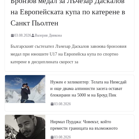
Бронзов медал за Лъчезар Даскалов
на Европейската купа по катерене в
Санкт Пьолтен
03.08.2026
Валерия Динкова
Българският състезател Лъчезар Даскалов завоюва бронзовия
медал при юношите U17 на Европейска купа по спортно
катерене в дисциплината скорост за
Нужен е хеликоптер: Телата на Нимсдай
и още двама алпинисти засега остават
блокирани на 5000 м на Броуд Пик
03.08.2026
Нирмал Пурджа: Човекът, който
премести границата на възможното
03.08.2026