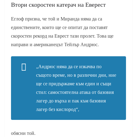
Втори скоростен катерач на Еверест
Еглоф призна, че той и Миранда няма да са
единствените, които ще се опитат да поставят
скоростен рекорд на Еврест тази пролет. Това ще
направи и американецът Тейлър Андрюс.
„Андрюс няма да се изкачва по
същото време, но в различни дни, ние
ще се придържаме към един и същи
стил: самостоятелна атака от базовия
лагер до върха и пак към базовия
лагер без кислород“,
обясни той.