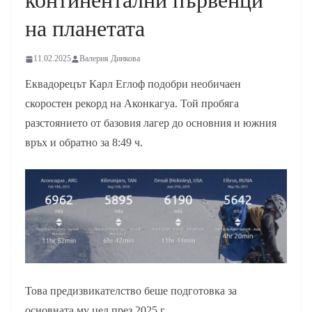
континентални първенци
на планетата
11.02.2025
Валерия Динкова
Еквадорецът Карл Еглоф подобри необичаен
скоростен рекорд на Аконкагуа. Той пробяга
разстоянието от базовия лагер до основния и южния
връх и обратно за 8:49 ч.
Това предизвикателство беше подготовка за
основната му цел през 2025 г.