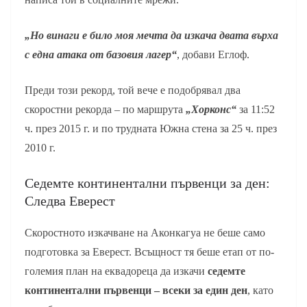
„Но винаги е било моя мечта да изкача двата върха
с една атака от базовия лагер“
, добави Еглоф.
Преди този рекорд, той вече е подобрявал два
скоростни рекорда – по маршрута
„Хорконс“
за 11:52
ч. през 2015 г. и по трудната Южна стена за 25 ч. през
2010 г.
Седемте континентални първенци за ден:
Следва Еверест
Скоростното изкачване на Аконкагуа не беше само
подготовка за Еверест. Всъщност тя беше етап от по-
големия план на еквадореца да изкачи
седемте
континентални първенци – всеки за един ден
, като