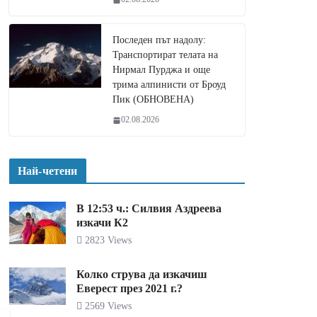
Последен път надолу:
Транспортират телата на
Нирмал Пурджа и още
трима алпинисти от Броуд
Пик (ОБНОВЕНА)
02.08.2026
Най-четени
В 12:53 ч.: Силвия Аздреева
изкачи К2
2823 Views
Колко струва да изкачиш
Еверест през 2021 г.?
2569 Views