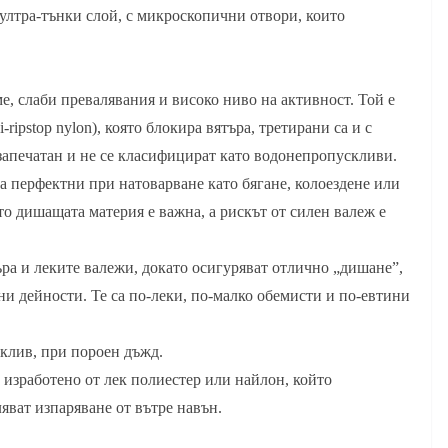
ултра-тънки слой, с микроскопични отвори, които
е, слаби превалявания и високо ниво на активност. Той е
ripstop nylon), която блокира вятъра, третирани са и с
апечатан и не се класифицират като водонепропускливи.
 перфектни при натоварване като бягане, колоездене или
то дишащата материя е важна, а рискът от силен валеж е
а и леките валежи, докато осигуряват отлично „дишане”,
ени дейности. Те са по-леки, по-малко обемисти и по-евтини
склив, при пороен дъжд.
 изработенo от лек полиестер или найлон, който
ляват изпаряване от вътре навън.