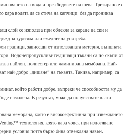
минаването на вода и през бодовете на шева. Третирано е с
о кара водата да се стича на капчици, без да прониква
щ слой се използва при облекла за каране на ски и
 дъжд за туризъм или ежедневна употреба.
ои граници, зависещи от използваната материя, външната
ктори. Водонепропускливите/дишащи тъкани са по-скъпи от
олзва найлон, полиестер или ламинирана мембрана. Най-
ват най-добро „дишане” на тъканта. Такива, например, са
инат, който работи добре, въпреки че способността му да
ъде намалена. В резултат, може да почувствате влага
ована мембрана, която е високоефективна при извеждането
t Venting™ технология, която кара човек при изпотяване
ферни условия потта бързо бива отвеждана навън.