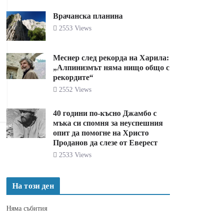
Врачанска планина
2553 Views
Меснер след рекорда на Харила:
„Алпинизмът няма нищо общо с
рекордите“
2552 Views
40 години по-късно Джамбо с
мъка си спомня за неуспешния
опит да помогне на Христо
Проданов да слезе от Еверест
2533 Views
На този ден
Няма събития