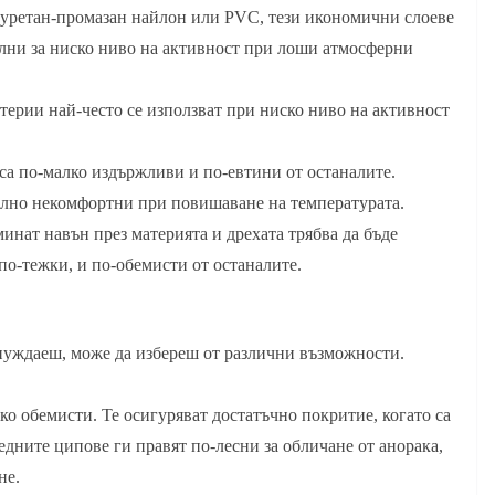
иуретан-промазан найлон или PVC, тези икономични слоеве
еални за ниско ниво на активност при лоши атмосферни
рии най-често се използват при ниско ниво на активност
 са по-малко издържливи и по-евтини от останалите.
елно некомфортни при повишаване на температурата.
минат навън през материята и дрехата трябва да бъде
по-тежки, и по-обемисти от останалите.
 нуждаеш, може да избереш от различни възможности.
ко обемисти. Те осигуряват достатъчно покритие, когато са
дните ципове ги правят по-лесни за обличане от анорака,
не.