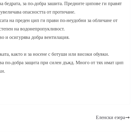
а бедрата, за по-добра зашита. Предните ципове ги правят
 увеличава опасността от протичане.
ата на преден цип ги прави по-неудобни за обличане от
 степен на водонепропукливост.
во и осигурява добра вентилация.
ката, както и за носене с ботуши или високи обувки.
а по-добра защита при силен дъжд. Много от тях имат цип
ки.
Еленски езера