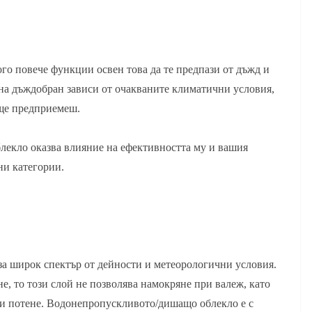
го повече функции освен това да те предпази от дъжд и
т на дъждобран зависи от очакваните климатични условия,
 ще предприемеш.
блекло оказва влияние на ефективността му и вашия
ни категории.
а широк спектър от дейности и метеорологични условия.
е, то този слой не позволява намокряне при валеж, като
ри потене. Водонепропускливото/дишащо облекло е с