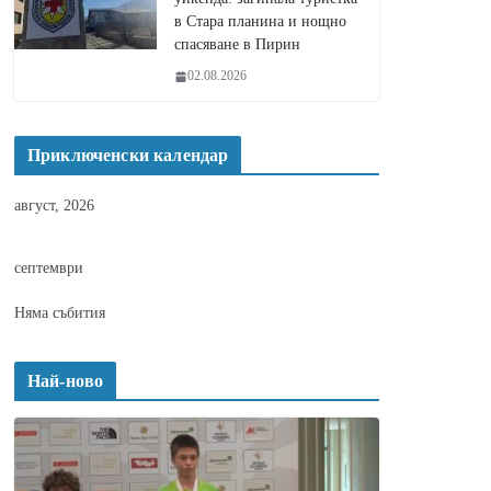
в Стара планина и нощно
спасяване в Пирин
02.08.2026
Приключенски календар
август, 2026
септември
Няма събития
Най-ново