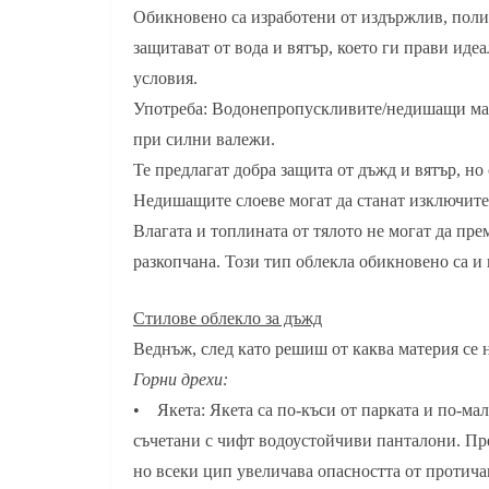
Обикновено са изработени от издържлив, пол
защитават от вода и вятър, което ги прави ид
условия.
Употреба: Водонепропускливите/недишащи мате
при силни валежи.
Те предлагат добра защита от дъжд и вятър, но
Недишащите слоеве могат да станат изключит
Влагата и топлината от тялото не могат да пре
разкопчана. Този тип облекла обикновено са и 
Стилове облекло за дъжд
Веднъж, след като решиш от каква материя се
Горни дрехи:
• Якета: Якета са по-къси от парката и по-мал
съчетани с чифт водоустойчиви панталони. Пре
но всеки цип увеличава опасността от протича