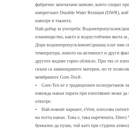
фабрично запечатани шевове, които спират пре
импрегнант Durable Water Resistant (DWR), койт
навътре в тъканта.
Най-добър за употреба: Водонепропусклив/диша
планинарство, както и водоустойчиви якета за
Дори водонепропускливият/дишащ плат има св
температура, нивото на активност и други фа
другите видове горно облекло. При тях се изп
скъпи са ламинираните материи, но те позволя
мембраните Gore-Tex®.
• Gore-Tex-ът е традиционен полиуретанов лам
извежда навън парата при изпотяване може да б
отвътре.
• Най-новият вариант, eVent, използва патент
на потта навън. Това е, така наречената, Direc
буквално да пуши, тъй като при студени атмос