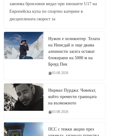
завоюва бронзовия медал при юношите U17 на
Европейска купа по спортно катерене в
дисциплината скорост за
Нужен е хеликоптер: Телата
на Нимсдай и още двама
алпинисти засега остават
блокирани на 5000 м на
Броуд Пик
03.08.2026
Нирмал Пурджа: Човекът,
който премести границата
на възможното
03.08.2026
ПСС с тежки акции през
уикенда: загинала туристка