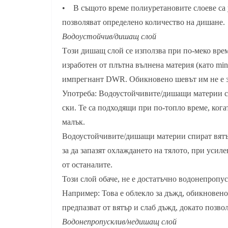
• В същото време полиуретановите слоеве са 
позволяват определено количество на дишане.
Водоустойчив/дишащ слой
Tози дишащ слой се използва при по-меко врем
изработен от плътна вълнена материя (като mini-
импрегнант DWR. Обикновено шевът им не е з
Употреба: Водоустойчивите/дишащи материи са
ски. Те са подходящи при по-топло време, кога
малък.
Водоустойчивите/дишащи материи спират вятър
за да запазят охлаждането на тялото, при усил
от останалите.
Този слой обаче, не е достатъчно водонепропу
Например: Това е облекло за дъжд, обикновено
предпазват от вятър и слаб дъжд, докато позво
Водонепропусклив/недишащ слой