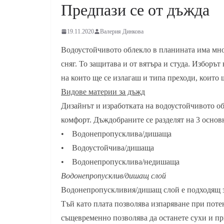
Предпази се от дъжда
19.11.2020
Валерия Динкова
Водоустойчивото облекло в планината има мно
сняг. То защитава и от вятъра и студа. Изборъ
на коитo ще се излагаш и типа преходи, които
Видове материи за дъжд
Дизайнът и изработката на водоустойчивото о
комфорт. Дъждобраните се разделят на 3 основ
• Водонепропусклива/дишаща
• Водоустойчива/дишаща
• Водонепропусклива/недишаща
Водонепропусклив/дишащ слой
Водонепропускливия/дишащ слой е подходящ з
Тъй като плата позволява изпаряване при потен
същевременно позволява да останете сухи и п