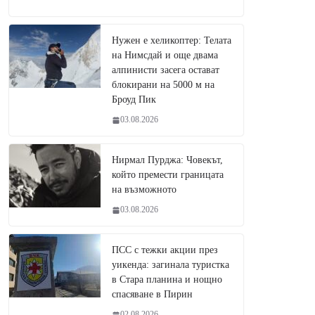
Нужен е хеликоптер: Телата
на Нимсдай и още двама
алпинисти засега остават
блокирани на 5000 м на
Броуд Пик
03.08.2026
Нирмал Пурджа: Човекът,
който премести границата
на възможното
03.08.2026
ПСС с тежки акции през
уикенда: загинала туристка
в Стара планина и нощно
спасяване в Пирин
02.08.2026