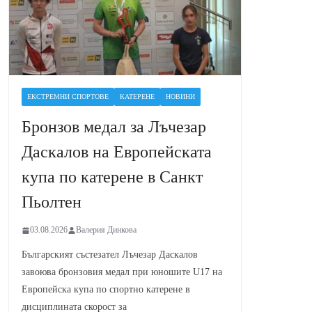
ЕКСТРЕМНИ СПОРТОВЕ
КАТЕРЕНЕ
НОВИНИ
Бронзов медал за Лъчезар
Даскалов на Европейската
купа по катерене в Санкт
Пьолтен
03.08.2026
Валерия Динкова
Българският състезател Лъчезар Даскалов
завоюва бронзовия медал при юношите U17 на
Европейска купа по спортно катерене в
дисциплината скорост за