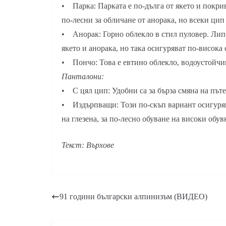
• Парка: Парката е по-дълга от якето и покрив
по-лесни за обличане от анорака, но всеки цип
• Анорак: Горно облекло в стил пуловер. Липс
якето и анорака, но така осигуряват по-висока
• Пончо: Това е евтино облекло, водоустойчи
Панталони:
• С цял цип: Удобни са за бърза смяна на пъте
• Издърпващи: Този по-скъп вариант осигуряв
на глезена, за по-лесно обуване на високи обув
Текст: Върхове
91 години български алпинизъм (ВИДЕО)