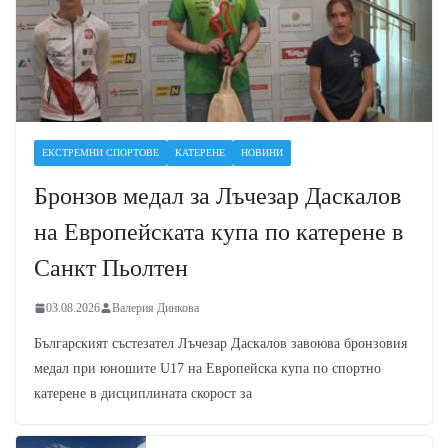
ЕКСТРЕМНИ СПОРТОВЕ
КАТЕРЕНЕ
НОВИНИ
Бронзов медал за Лъчезар Даскалов
на Европейската купа по катерене в
Санкт Пьолтен
03.08.2026
Валерия Динкова
Българският състезател Лъчезар Даскалов завоюва бронзовия
медал при юношите U17 на Европейска купа по спортно
катерене в дисциплината скорост за