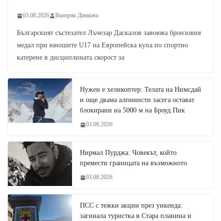
03.08.2026
Валерия Динкова
Българският състезател Лъчезар Даскалов завоюва бронзовия
медал при юношите U17 на Европейска купа по спортно
катерене в дисциплината скорост за
Нужен е хеликоптер: Телата на Нимсдай
и още двама алпинисти засега остават
блокирани на 5000 м на Броуд Пик
03.08.2026
Нирмал Пурджа: Човекът, който
премести границата на възможното
03.08.2026
ПСС с тежки акции през уикенда:
загинала туристка в Стара планина и