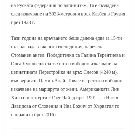
на Руската федерация по алпинизъм. Тя е създадена
след изкачване на 5033-метровия връх Казбек в Грузия
през 1923 г.
Тази година на връчването беше дадена едва за 15-ти
път награда за женска експедиция, наречена
Стоманен ангел. Победителки са Галина Терентиева и
Олга Лукашенко за тяхното свободно изкачване на
цепнатината Перестройка на връх Слесов (4240 м),
във веригата Памир-Алай. Това е и третото свободно
изкачване на маршрута от жени. Американката Лин
Хил го изкатерти с Грег Чайлд през 1991 г., а Настя
Давидова от Словения и Ива Божич от Хърватия го
направиха през 2016 г.