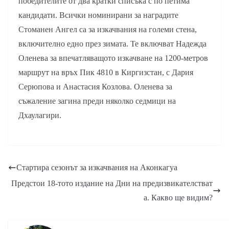
победителите от два кратки списъка с по петима
кандидати. Всички номинирани за наградите
Стоманен Ангел са за изкачвания на големи стена,
включително едно през зимата. Те включват Надежда
Оленева за впечатляващото изкачване на 1200-метров
маршрут на връх Пик 4810 в Киргизстан, с Дария
Серюпова и Анастасия Козлова. Оленева за
съжаление загина преди няколко седмици на
Дхаулагири.
Стартира сезонът за изкачвания на Аконкагуа
Предстои 18-тото издание на Дни на предизвикателстват
а. Какво ще видим?