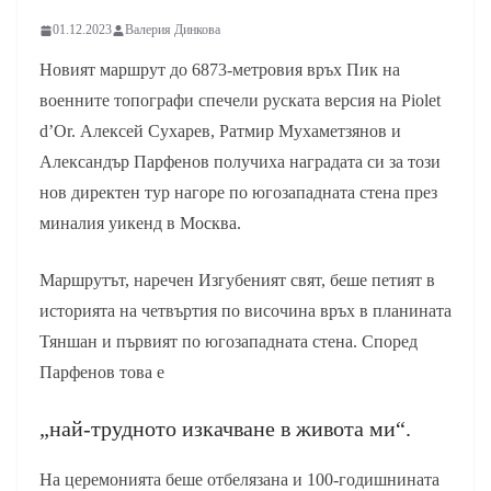
01.12.2023
Валерия Динкова
Новият маршрут до 6873-метровия връх Пик на
военните топографи спечели руската версия на Piolet
d’Or. Алексей Сухарев, Ратмир Мухаметзянов и
Александър Парфенов получиха наградата си за този
нов директен тур нагоре по югозападната стена през
миналия уикенд в Москва.
Маршрутът, наречен Изгубеният свят, беше петият в
историята на четвъртия по височина връх в планината
Тяншан и първият по югозападната стена. Според
Парфенов това е
„най-трудното изкачване в живота ми“.
На церемонията беше отбелязана и 100-годишнината