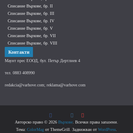
Списание Върхове, бр. II
Списание Върхове, бр. III
Списание Върхове, бр. IV
Списание Върхове, бр. V
Списание Върхове, бр. VII
Списание Върхове, бр. VIII
Контакти
Маунт прес ЕООД, бул. Петър Дертлиев 4
тел. 0883 408990
redakcia@varhove.com; reklama@varhove.com
Авторско право © 2026
Върхове
. Всички права запазени.
Тема:
ColorMag
от ThemeGrill. Задвижван от
WordPress
.