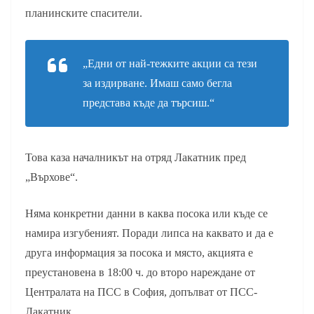
планинските спасители.
„Едни от най-тежките акции са тези
за издирване. Имаш само бегла
представа къде да търсиш.“
Това каза началникът на отряд Лакатник пред
„Върхове“.
Няма конкретни данни в каква посока или къде се
намира изгубеният. Поради липса на каквато и да е
друга информация за посока и място, акцията е
преустановена в 18:00 ч. до второ нареждане от
Централата на ПСС в София, допълват от ПСС-
Лакатник.