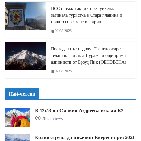
ПСС с тежки акции през уикенда:
загинала туристка в Стара планина и
нощно спасяване в Пирин
02.08.2026
Последен път надолу: Транспортират
телата на Нирмал Пурджа и още трима
алпинисти от Броуд Пик (ОБНОВЕНА)
02.08.2026
Най-четени
В 12:53 ч.: Силвия Аздреева изкачи К2
2823 Views
Колко струва да изкачиш Еверест през 2021