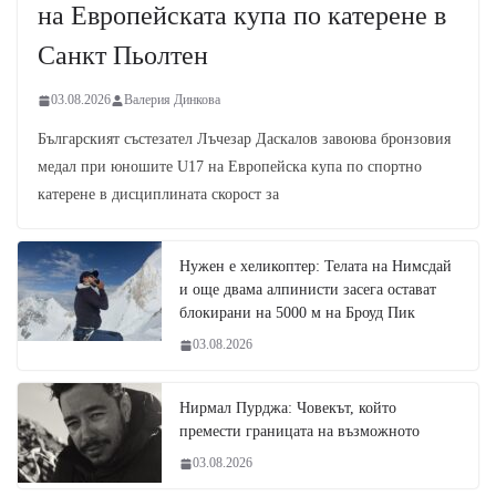
на Европейската купа по катерене в
Санкт Пьолтен
03.08.2026
Валерия Динкова
Българският състезател Лъчезар Даскалов завоюва бронзовия
медал при юношите U17 на Европейска купа по спортно
катерене в дисциплината скорост за
Нужен е хеликоптер: Телата на Нимсдай
и още двама алпинисти засега остават
блокирани на 5000 м на Броуд Пик
03.08.2026
Нирмал Пурджа: Човекът, който
премести границата на възможното
03.08.2026