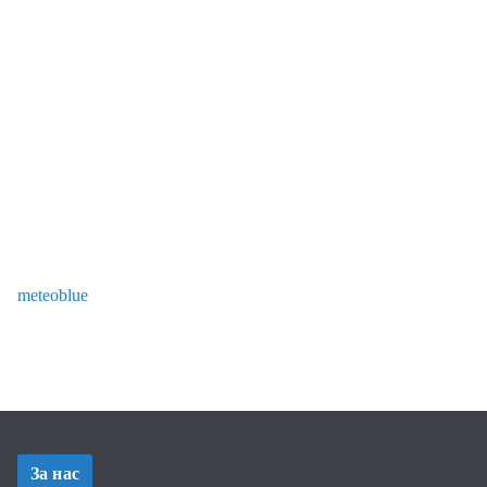
meteoblue
За нас