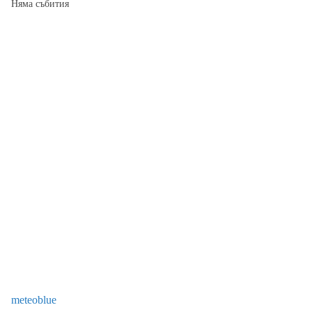
Няма събития
meteoblue