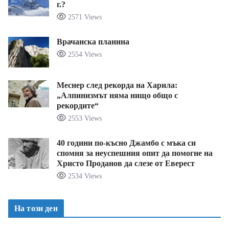
г.?
2571 Views
Врачанска планина
2554 Views
Меснер след рекорда на Харила:
„Алпинизмът няма нищо общо с
рекордите“
2553 Views
40 години по-късно Джамбо с мъка си
спомня за неуспешния опит да помогне на
Христо Проданов да слезе от Еверест
2534 Views
На този ден