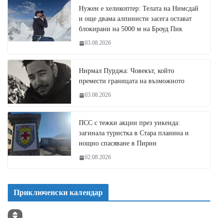
Нужен е хеликоптер: Телата на Нимсдай
и още двама алпинисти засега остават
блокирани на 5000 м на Броуд Пик
03.08.2026
Нирмал Пурджа: Човекът, който
премести границата на възможното
03.08.2026
ПСС с тежки акции през уикенда:
загинала туристка в Стара планина и
нощно спасяване в Пирин
02.08.2026
Приключенски календар