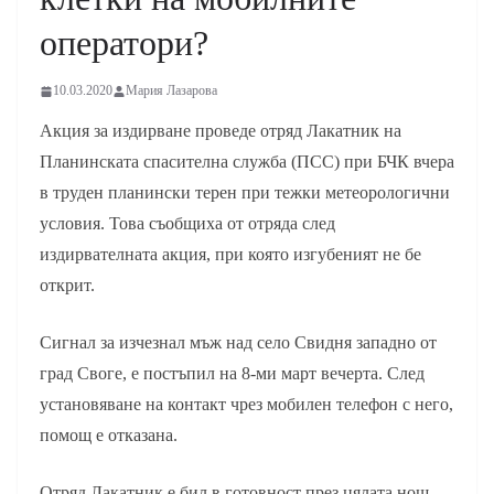
оператори?
10.03.2020
Мария Лазарова
Акция за издирване проведе отряд Лакатник на
Планинската спасителна служба (ПСС) при БЧК вчера
в труден планински терен при тежки метеорологични
условия. Това съобщиха от отряда след
издирвателната акция, при която изгубеният не бе
открит.
Сигнал за изчезнал мъж над село Свидня западно от
град Своге, е постъпил на 8-ми март вечерта. След
установяване на контакт чрез мобилен телефон с него,
помощ е отказана.
Отряд Лакатник е бил в готовност през цялата нощ.