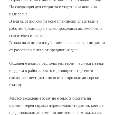
На следващия ден сутринта е стартирала акция за
издирване.
В нея са се включили осем планински спасители в
работно време с два високопроходими автомобила и
спасителен инвентар.
В хода на акцията изгубеният е локализиран по данни
от разговори с него от предишния ден.
Обходен е целия предполагаем терен – всички пътеки
и дерета в района, както и разширено търсене в
околоните местности по всички проходими горски
пътища.
Местонахождението му не е било в обхвата на
целевия терен спрямо първоначалните данни, което е
предположило динамично движение на мъжа, казват