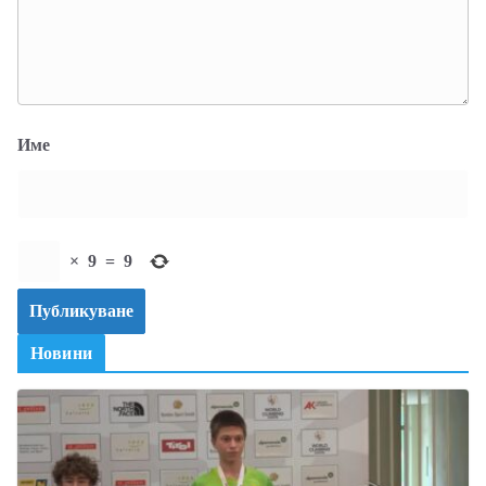
Име
×
9
=
9
Новини