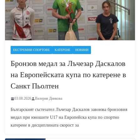
ЕКСТРЕМНИ СПОРТОВЕ
КАТЕРЕНЕ
НОВИНИ
Бронзов медал за Лъчезар Даскалов
на Европейската купа по катерене в
Санкт Пьолтен
03.08.2026
Валерия Динкова
Българският състезател Лъчезар Даскалов завоюва бронзовия
медал при юношите U17 на Европейска купа по спортно
катерене в дисциплината скорост за