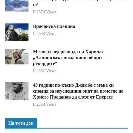
г.?
2570 Views
Врачанска планина
2553 Views
Меснер след рекорда на Харила:
„Алпинизмът няма нищо общо с
рекордите“
2552 Views
40 години по-късно Джамбо с мъка си
спомня за неуспешния опит да помогне на
Христо Проданов да слезе от Еверест
2533 Views
На този ден