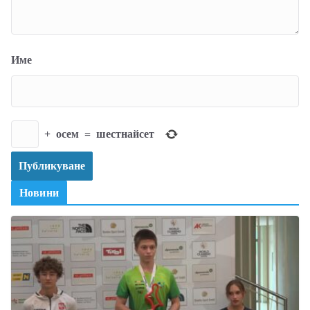
Име
+
осем
=
шестнайсет
Новини