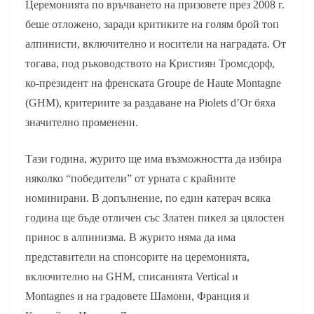
Церемонията по връчването на призовете през 2008 г.
беше отложено, заради критиките на голям брой топ
алпинисти, включително и носители на наградата. От
тогава, под ръководството на Кристиян Тромсдорф,
ко-президент на френската Groupe de Haute Montagne
(GHM), критериите за раздаване на Piolets d’Or бяха
значително променени.
Тази година, журито ще има възможността да избира
няколко “победители” от урната с крайните
номинирани. В допълнение, по един катерач всяка
година ще бъде отличен със Златен пикел за цялостен
принос в алпинизма. В журито няма да има
представители на спонсорите на церемонията,
включително на GHM, списанията Vertical и
Montagnes и на градовете Шамони, Франция и