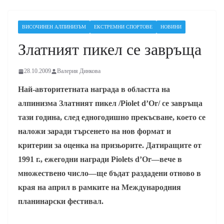
ВИСОЧИНЕН АЛПИНИЗЪМ
ЕКСТРЕМНИ СПОРТОВЕ
НОВИНИ
Златният пикел се завръща
28.10.2009
Валерия Динкова
Най-авторитетната награда в областта на
алпинизма Златният пикел /Piolet d’Or/ се завръща
тази година, след едногодишно прекъсване, което се
наложи заради търсенето на нов формат и
критерии за оценка на призьорите. Датиращите от
1991 г., ежегодни награди Piolets d’Or—вече в
множествено число—ще бъдат раздадени отново в
края на април в рамките на Международния
планинарски фестивал.