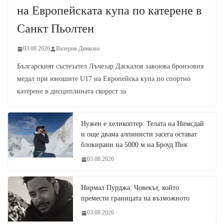
на Европейската купа по катерене в
Санкт Пьолтен
03.08.2026
Валерия Динкова
Българският състезател Лъчезар Даскалов завоюва бронзовия
медал при юношите U17 на Европейска купа по спортно
катерене в дисциплината скорост за
Нужен е хеликоптер: Телата на Нимсдай
и още двама алпинисти засега остават
блокирани на 5000 м на Броуд Пик
03.08.2026
Нирмал Пурджа: Човекът, който
премести границата на възможното
03.08.2026