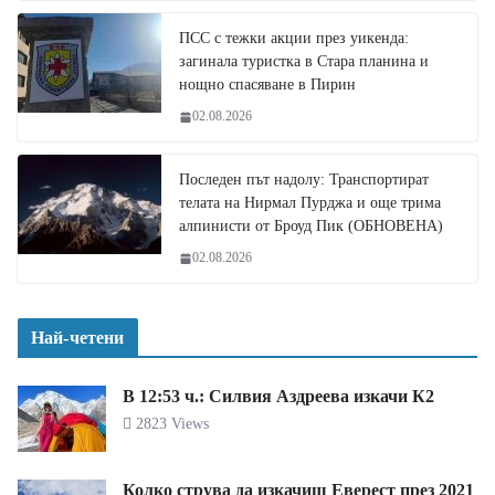
ПСС с тежки акции през уикенда:
загинала туристка в Стара планина и
нощно спасяване в Пирин
02.08.2026
Последен път надолу: Транспортират
телата на Нирмал Пурджа и още трима
алпинисти от Броуд Пик (ОБНОВЕНА)
02.08.2026
Най-четени
В 12:53 ч.: Силвия Аздреева изкачи К2
2823 Views
Колко струва да изкачиш Еверест през 2021