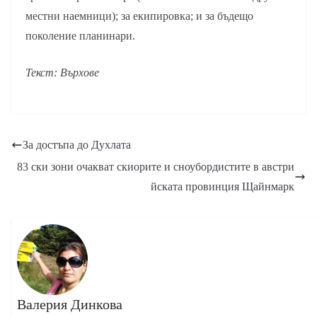
местни наемници); за екипировка; и за бъдещо
поколение планинари.
Текст: Върхове
За достъпа до Духлата
83 ски зони очакват скиорите и сноубордистите в австри
йската провинция Щайнмарк
Валерия Динкова