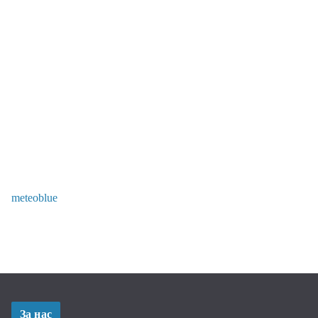
meteoblue
За нас