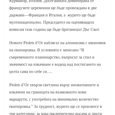
Курмайор, Италия. Досегашната доминирана от
французите церемония ще бъде провеждана в две
държави—Франция и Италия, а журито ще бъде
мултинационално. Председател на оценяващата
комисия тази година ще бъде британецът Дъг Скот.
Новите Piolets d’Or наблягат на алпинизма с икономия
на екипировка. В условията е записано “В
съвременното планинарство, въпросът за стил и
значимост на изкачване е водещ над постигането на
целта сама по себе си….
Piolets d’Or хвърля светлина върху иновативните и
изкачени на границата на възможното нови
маршрути, с употребата на минимално количество
екипировка.” За трудност, журито ще се произнесе в
три категории: за хора (включително носачи и други