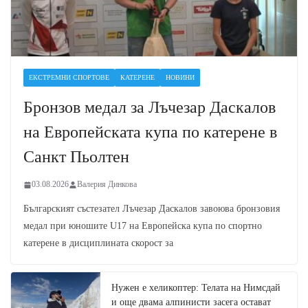
ЕКСТРЕМНИ СПОРТОВЕ
КАТЕРЕНЕ
НОВИНИ
Бронзов медал за Лъчезар Даскалов
на Европейската купа по катерене в
Санкт Пьолтен
03.08.2026
Валерия Динкова
Българският състезател Лъчезар Даскалов завоюва бронзовия
медал при юношите U17 на Европейска купа по спортно
катерене в дисциплината скорост за
Нужен е хеликоптер: Телата на Нимсдай
и още двама алпинисти засега остават