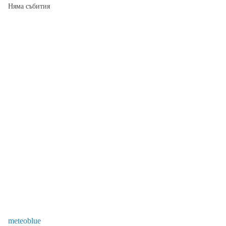
Няма събития
meteoblue