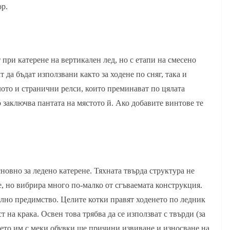
ор.
при катерене на вертикален лед, но с етапи на смесено
да бъдат използвани както за ходене по сняг, така и
лото и странични релси, които преминават по цялата
 заключва пантата на мястото й. Ако добавите винтове те
новно за ледено катерене. Тяхната твърда структура не
е, но вибрира много по-малко от сгъваемата конструкция.
телно предимство. Целите котки правят ходенето по ледник
т на крака. Освен това трябва да се използват с твърди (за
нето им с меки обувки ще причини извиване и износване на