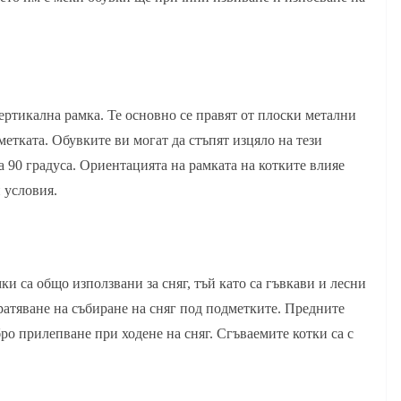
ертикална рамка. Те основно се правят от плоски метални
етката. Обувките ви могат да стъпят изцяло на тези
а 90 градуса. Ориентацията на рамката на котките влияе
 условия.
и са общо използвани за сняг, тъй като са гъвкави и лесни
вратяване на събиране на сняг под подметките. Предните
ро прилепване при ходене на сняг. Сгъваемите котки са с