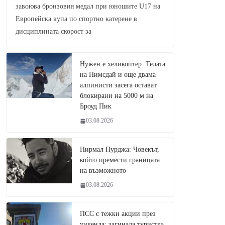
завоюва бронзовия медал при юношите U17 на
Европейска купа по спортно катерене в
дисциплината скорост за
Нужен е хеликоптер: Телата
на Нимсдай и още двама
алпинисти засега остават
блокирани на 5000 м на
Броуд Пик
03.08.2026
Нирмал Пурджа: Човекът,
който премести границата
на възможното
03.08.2026
ПСС с тежки акции през
уикенда: загинала туристка