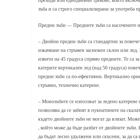
преходи или еднодневни трекове, които включв
зъба и са строго специализирани за употреба п
Предни зъби — Предните зъби са насочените н
– Двойни предни зъби са стандартни за повече
изкачване на стръмен заснежен склон или лед.
извити на 45 градуса спрямо предните. Те са з
катерите вертикален лед (над 50 градуса) пов
предни зъби са по-ефективни. Вертикално ори
стръмно, технично катерене.
– Монозъбите се използват за ледено катерене
позволява да се забият в пукнатините на скала
където двойните зъби не могат да влязат. Мож
, който може да бъде разбит от двойните зъби
да бъдат лесно удължени или скъсени, за да са