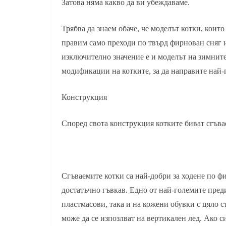
Затова няма какво да ви убеждаваме.
Трябва да знаем обаче, че моделът котки, коит
правим само преходи по твърд фирнован сняг и
изключително значение е и моделът на зимните
модификации на котките, за да направите най-
Конструкция
Според свота конструкция котките биват сгъва
Сгъваемите котки са най-добри за ходене по фи
достатъчно гъвкав. Едно от най-големите преди
пластмасови, така и на кожени обувки с цяло с
може да се изпозлват на вертикален лед. Ако с