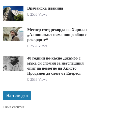
Врачанска планина
2553 Views
Меснер след рекорда на Харила:
„Алпинизмът няма нищо общо с
рекордите“
2552 Views
40 години по-късно Джамбо с
мъка си спомня за неуспешния
опит да помогне на Христо
Проданов да слезе от Еверест
2533 Views
На този ден
Няма събития