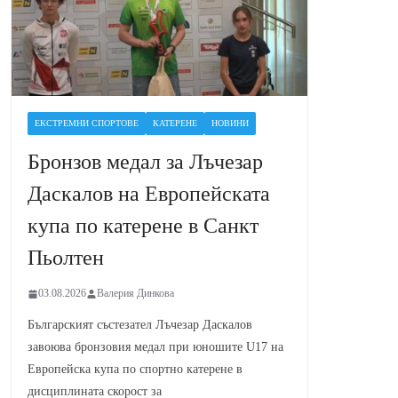
ЕКСТРЕМНИ СПОРТОВЕ
КАТЕРЕНЕ
НОВИНИ
Бронзов медал за Лъчезар
Даскалов на Европейската
купа по катерене в Санкт
Пьолтен
03.08.2026
Валерия Динкова
Българският състезател Лъчезар Даскалов
завоюва бронзовия медал при юношите U17 на
Европейска купа по спортно катерене в
дисциплината скорост за