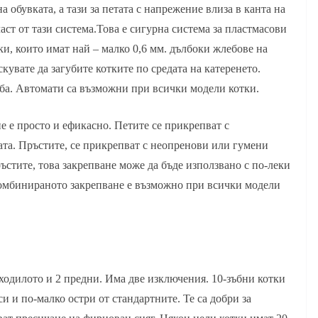
а обувката, а тази за петата с напрежение влиза в канта на
аст от тази система.Това е сигурна система за пластмасови
и, които имат най – малко 0,6 мм. дълбоки жлебове на
кувате да загубите котките по средата на катеренето.
реба. Автомати са възможни при всички модели котки.
е просто и ефикасно. Петите се прикрепват с
та. Пръстите, се прикрепват с неопренови или гумени
ъстите, това закрепване може да бъде използвано с по-леки
Комбинираното закрепване е възможно при всички модели
 ходилото и 2 предни. Има две изключения. 10-зъбни котки
си и по-малко остри от стандартните. Те са добри за