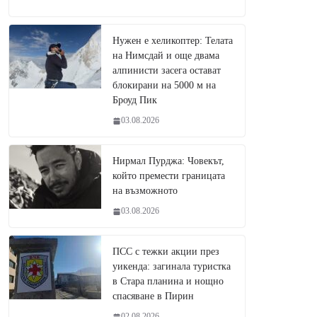
Нужен е хеликоптер: Телата
на Нимсдай и още двама
алпинисти засега остават
блокирани на 5000 м на
Броуд Пик
03.08.2026
Нирмал Пурджа: Човекът,
който премести границата
на възможното
03.08.2026
ПСС с тежки акции през
уикенда: загинала туристка
в Стара планина и нощно
спасяване в Пирин
02.08.2026