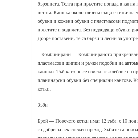
бързината. Телта при пръстите попада в канта н
петата. Каишка около глезена също е типична ч
обувки и кожени обувки с пластмасови подметк
пръстите и ходилата. Без подходящи обувки рис
Добре поставени, те са бързи и лесни за упот
– Комбинирани — Комбинираното прикрепване 
пластмасови щипки и ръчки подобни на автома
каишки. Тъй като не се изискват жлебове на пр
планинарски обувки без специални кантове. 
котки.
Зъби
Брой — Повечето котки имат 12 зъба, с 10 под
са добри за лек снежен преход. Зъбите са по-къ