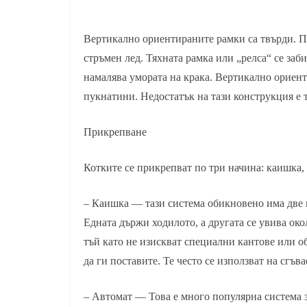
Вертикално ориентираните рамки са твърди. По
стръмен лед. Тяхната рамка или „релса“ се заб
намалява умората на крака. Вертикално ориент
пукнатини. Недостатък на тази конструкция е т
Прикрепване
Котките се прикрепват по три начина: каишка,
– Каишка — тази система обикновено има две 
Едната държи ходилото, а другата се увива ок
тъй като не изискват специални кантове или об
да ги поставите. Те често се използват на сгъва
– Автомат — Това е много популярна система з