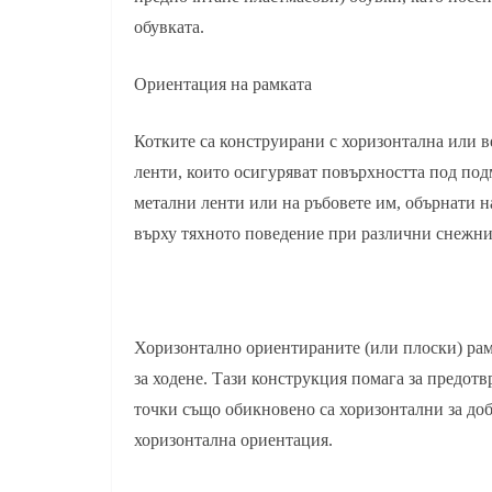
обувката.
Ориентация на рамката
Котките са конструирани с хоризонтална или в
ленти, които осигуряват повърхността под подм
метални ленти или на ръбовете им, обърнати н
върху тяхното поведение при различни снежни
Хоризонтално ориентираните (или плоски) рамк
за ходене. Тази конструкция помага за предот
точки също обикновено са хоризонтални за доб
хоризонтална ориентация.