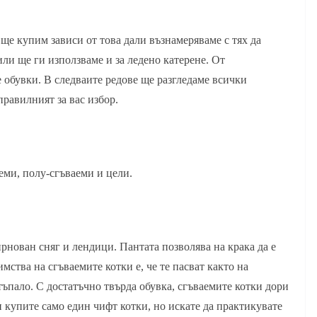
о ще купим зависи от това дали възнамеряваме с тях да
ли ще ги използваме и за ледено катерене. От
 обувки. В следваите редове ще разгледаме всички
правилният за вас избор.
еми, полу-сгъваеми и цели.
рнован сняг и лендици. Пантата позволява на крака да е
мства на сгъваемите котки е, че те пасват както на
тъпало. С достатъчно твърда обувка, сгъваемите котки дори
и купите само един чифт котки, но искате да практикувате