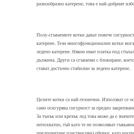
разнообразно катерене, това е най-добрият изб
Полу-сгъваемите котки дават повече сигурност 
катерене. Тези многофункционални котки могат 
ледено катерене. Някои имат платка под стъпа
дължина. Други са сгъваеми с блокиране, което
стават достъчно стабилни за ледено катерене.
Целите котки са най-технични. Използват се ос
само осигурява сигурност за предно закрепван
За тънък или крехък лед това може да е значи
непохватно, тъй като те не позволяват гъвкавос
предпочитане пластмасови) обувки, като носе