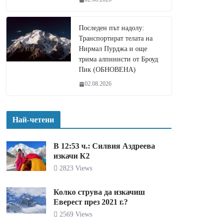
Последен път надолу:
Транспортират телата на
Нирмал Пурджа и още
трима алпинисти от Броуд
Пик (ОБНОВЕНА)
02.08.2026
Най-четени
В 12:53 ч.: Силвия Аздреева
изкачи К2
2823 Views
Колко струва да изкачиш
Еверест през 2021 г.?
2569 Views