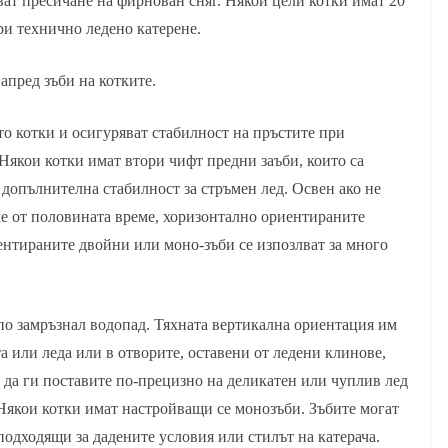
ат пресичане на фирнован сняг. Някои цели котки имат 20
ри технично ледено катерене.
апред зъби на котките.
то котки и осигуряват стабилност на пръстите при
 Някои котки имат втори чифт предни заъби, които са
а допълнителна стабилност за стръмен лед. Освен ако не
ече от половината време, хоризонтално ориентираните
ентираните двойни или моно-зъби се изпозлват за много
 по замръзнал водопад. Тяхната вертикална ориентация им
та или леда или в отворите, оставени от ледени клинове,
е да ги поставите по-прецизно на деликатен или чуплив лед
. Някои котки имат настройващи се монозъби. Зъбите могат
 подходящи за дадените условия или стилът на катерача.