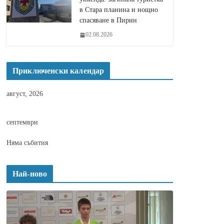
в Стара планина и нощно
спасяване в Пирин
02.08.2026
Приключенски календар
август, 2026
септември
Няма събития
Най-ново