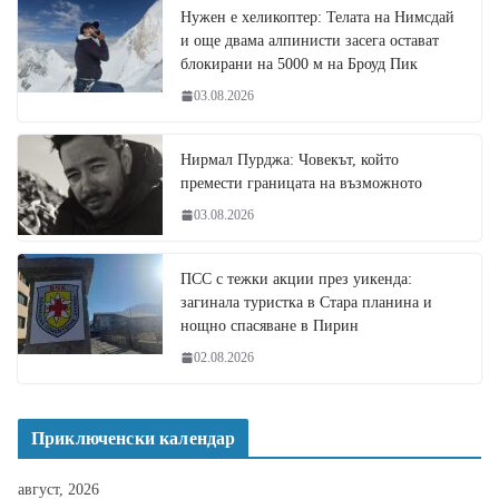
Нужен е хеликоптер: Телата на Нимсдай
и още двама алпинисти засега остават
блокирани на 5000 м на Броуд Пик
03.08.2026
Нирмал Пурджа: Човекът, който
премести границата на възможното
03.08.2026
ПСС с тежки акции през уикенда:
загинала туристка в Стара планина и
нощно спасяване в Пирин
02.08.2026
Приключенски календар
август, 2026