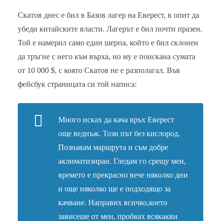
Скатов днес е бил в Базов лагер на Еверест, в опит да
убеди китайските власти. Лагерът е бил почти празен.
Той е намерил само един шерпа, който е бил склонен
да тръгне с него към върха, но му е поискана сумата
от 10 000 $, с която Скатов не е разполагал. Във
фейсбук страницата си той написа:
Много исках да кача връх Еверест
още веднъж. Този път без кислород.
Познавам маршрута и съм добре
аклиматизиран. Гледам го срещу мен,
времето е прекрасно вече няколко дни
и още няколко ще е подходящо за
качване. Направих всичко,което
зависеше от мен, пробвах всякакви