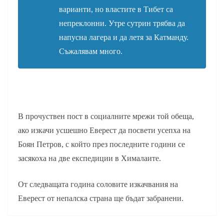
варианти, но властите в Тибет са
непреклонни. Утре сутрин трябва да
напусна лагера и да летя за Катманду.
Съжалявам много.
В прочуствен пост в социалните мрежи той обеща,
ако изкачи усшешно Еверест да посвети усепха на
Боян Петров, с който през последните години се
засякоха на две експедиции в Хималаите.
От следващата година соловите изкачвания на
Еверест от непалска страна ще бъдат забранени.