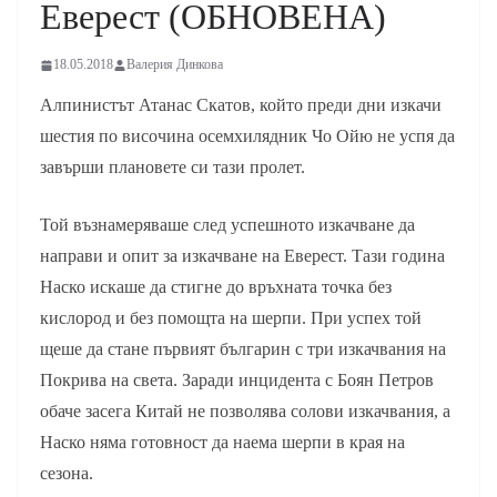
Еверест (ОБНОВЕНА)
18.05.2018
Валерия Динкова
Алпинистът Атанас Скатов, който преди дни изкачи
шестия по височина осемхилядник Чо Ойю не успя да
завърши плановете си тази пролет.
Той възнамеряваше след успешното изкачване да
направи и опит за изкачване на Еверест. Тази година
Наско искаше да стигне до връхната точка без
кислород и без помощта на шерпи. При успех той
щеше да стане първият българин с три изкачвания на
Покрива на света. Заради инцидента с Боян Петров
обаче засега Китай не позволява солови изкачвания, а
Наско няма готовност да наема шерпи в края на
сезона.