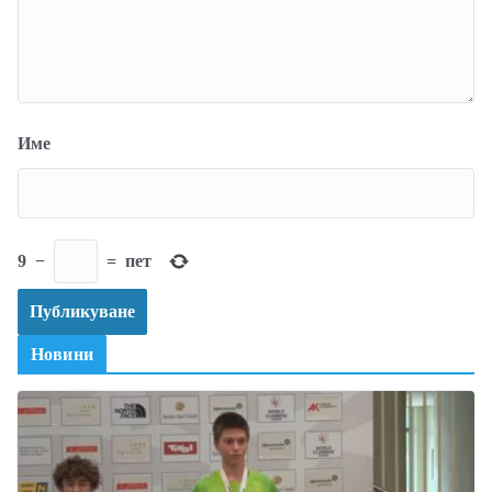
Име
9
−
=
пет
Новини