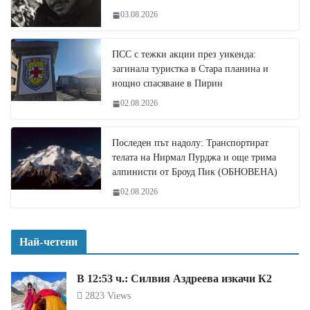
03.08.2026
ПСС с тежки акции през уикенда:
загинала туристка в Стара планина и
нощно спасяване в Пирин
02.08.2026
Последен път надолу: Транспортират
телата на Нирмал Пурджа и още трима
алпинисти от Броуд Пик (ОБНОВЕНА)
02.08.2026
Най-четени
В 12:53 ч.: Силвия Аздреева изкачи К2
2823 Views