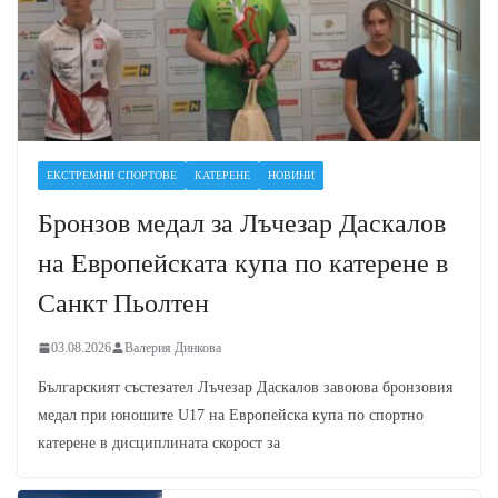
ЕКСТРЕМНИ СПОРТОВЕ
КАТЕРЕНЕ
НОВИНИ
Бронзов медал за Лъчезар Даскалов
на Европейската купа по катерене в
Санкт Пьолтен
03.08.2026
Валерия Динкова
Българският състезател Лъчезар Даскалов завоюва бронзовия
медал при юношите U17 на Европейска купа по спортно
катерене в дисциплината скорост за