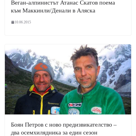
Веган-алпинистът Атанас Скатов поема
към Маккинли/Денали в Аляска
10.06.2015
Боян Петров с ново предизвикателство –
два осемхилядника за един сезон