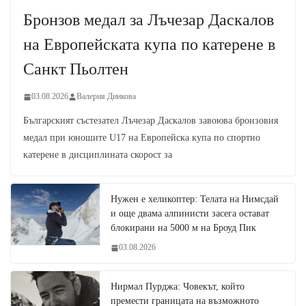
Бронзов медал за Лъчезар Даскалов
на Европейската купа по катерене в
Санкт Пьолтен
03.08.2026
Валерия Динкова
Българският състезател Лъчезар Даскалов завоюва бронзовия
медал при юношите U17 на Европейска купа по спортно
катерене в дисциплината скорост за
Нужен е хеликоптер: Телата на Нимсдай
и още двама алпинисти засега остават
блокирани на 5000 м на Броуд Пик
03.08.2026
Нирмал Пурджа: Човекът, който
премести границата на възможното