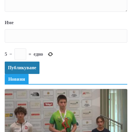
Име
5
−
=
едно
Новини