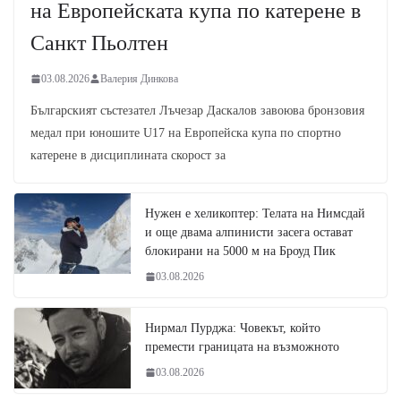
на Европейската купа по катерене в
Санкт Пьолтен
03.08.2026
Валерия Динкова
Българският състезател Лъчезар Даскалов завоюва бронзовия
медал при юношите U17 на Европейска купа по спортно
катерене в дисциплината скорост за
Нужен е хеликоптер: Телата на Нимсдай
и още двама алпинисти засега остават
блокирани на 5000 м на Броуд Пик
03.08.2026
Нирмал Пурджа: Човекът, който
премести границата на възможното
03.08.2026