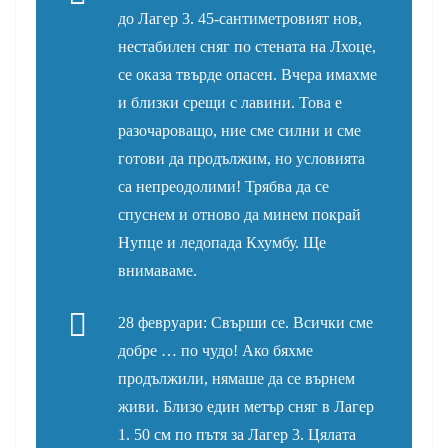
до Лагер 3. 45-сантиметровият нов,
нестабилен сняг по стената на Лхоце,
се оказа твърде опасен. Вчера имахме
и близки срещи с лавини. Това е
разочароващо, ние сме силни и сме
готови да продължим, но условията
са непреодолими! Трябва да се
спуснем и отново да минем покрай
Нупце и ледопада Кхумбу. Ще
внимаваме.
28 февруари: Свърши се. Всички сме
добре … по чудо!
Ако бяхме
продължили, нямаше да се върнем
живи. Близо един метър сняг в Лагер
1. 50 см по пътя за Лагер 3. Цялата