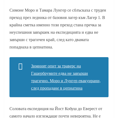
Симоне Моро и Тамара Лунгер се сблъскаха с труден
преход през ледника от базовия лагер към Лагер 1. В
крайна сметка именно този преход стана пречка за
неуспешния завършек на експедицията и едва не
завърши с трагичен край, след като двамата
попаднаха в цепнатина.
Зимният опит за траверс на
Гашербрумите едва не завърши
трагично. Моро и Лунгер евакуирани,
след пропадане в цепнатина
Соловата експедиция на Йост Кобуш до Еверест от
самото начало изглеждаше почти невероятна. Не е