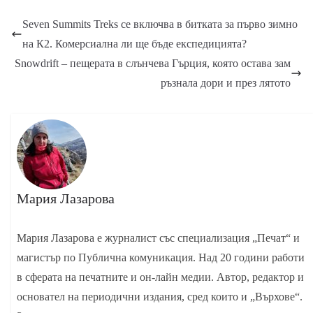
Seven Summits Treks се включва в битката за първо зимно
на К2. Комерсиална ли ще бъде експедицията?
Snowdrift – пещерата в слънчева Гърция, която остава зам
ръзнала дори и през лятото
Мария Лазарова
Мария Лазарова е журналист със специализация „Печат“ и
магистър по Публична комуникация. Над 20 години работи
в сферата на печатните и он-лайн медии. Автор, редактор и
основател на периодични издания, сред които и „Върхове“.