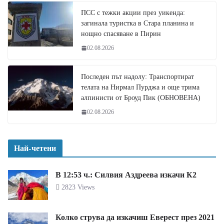
ПСС с тежки акции през уикенда:
загинала туристка в Стара планина и
нощно спасяване в Пирин
02.08.2026
Последен път надолу: Транспортират
телата на Нирмал Пурджа и още трима
алпинисти от Броуд Пик (ОБНОВЕНА)
02.08.2026
Най-четени
В 12:53 ч.: Силвия Аздреева изкачи К2
2823 Views
Колко струва да изкачиш Еверест през 2021