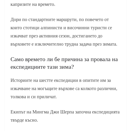
капризите на времето.
Дори по стандартните маршрути, по повечето от
които стотици алпинисти и височинни туристи се
изкачват през активния сезон, достигането до
върховете е изключително трудна задача през зимата.
Само времето ли бе причина за провала на
експедициите тази зима?
Историите на шестте експедиции в опитите им за
изкачване на могъщите върхове са колкото различни,
толкова и си приличат.
Екипът на Мингма Джи Шерпа започна експедицията
твърде късно.