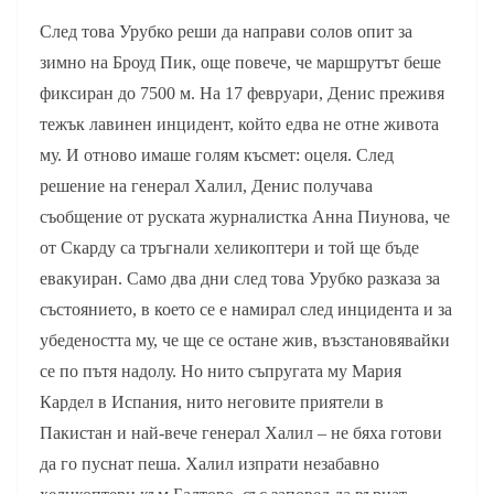
След това Урубко реши да направи солов опит за
зимно на Броуд Пик, още повече, че маршрутът беше
фиксиран до 7500 м. На 17 февруари, Денис преживя
тежък лавинен инцидент, който едва не отне живота
му. И отново имаше голям късмет: оцеля. След
решение на генерал Халил, Денис получава
съобщение от руската журналистка Анна Пиунова, че
от Скарду са тръгнали хеликоптери и той ще бъде
евакуиран. Само два дни след това Урубко разказа за
състоянието, в което се е намирал след инцидента и за
убедеността му, че ще се остане жив, възстановявайки
се по пътя надолу. Но нито съпругата му Мария
Кардел в Испания, нито неговите приятели в
Пакистан и най-вече генерал Халил – не бяха готови
да го пуснат пеша. Халил изпрати незабавно