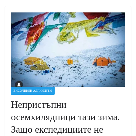
ВИСОЧИНЕН АЛПИНИЗЪМ
Непристъпни
осемхилядници тази зима.
Защо експедициите не