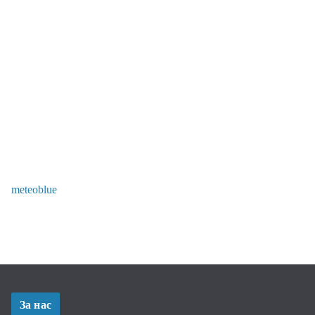
meteoblue
За нас