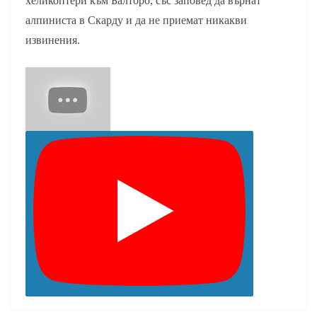
хеликоптери към Балторо, със заповед да върнат
алпиниста в Скарду и да не приемат никакви
извинения.