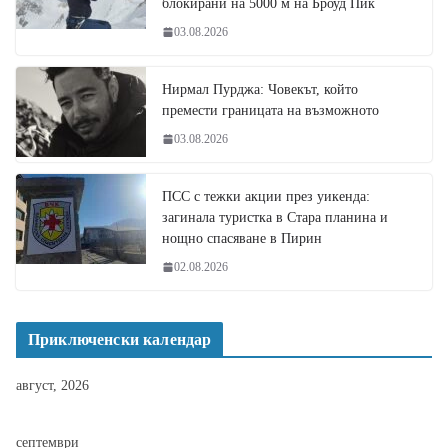
блокирани на 5000 м на Броуд Пик
03.08.2026
Нирмал Пурджа: Човекът, който
премести границата на възможното
03.08.2026
ПСС с тежки акции през уикенда:
загинала туристка в Стара планина и
нощно спасяване в Пирин
02.08.2026
Приключенски календар
август, 2026
септември