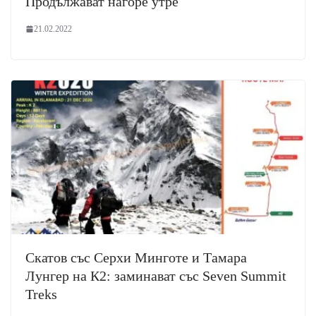
Продължават нагоре утре
21.02.2022
Скатов със Серхи Минготе и Тамара
Лунгер на К2: заминават със Seven Summit
Treks