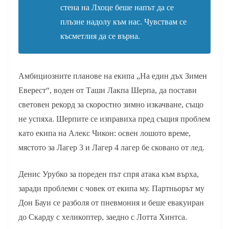
стена на Лхоце беше напът да се
плъзне надолу към нас. Чувствам се
късметлия да се върна.
Амбициозните планове на екипа „На един дъх Зимен
Еверест“, воден от Таши Лакпа Шерпа, да постави
световен рекорд за скоростно зимно изкачване, също
не успяха. Шерпите се изправиха пред същия проблем
като екипа на Алекс Чикон: освен лошото време,
мястото за Лагер 3 и Лагер 4 лагер бе сковано от лед.
Денис Урубко за пореден път спря атака към върха,
заради проблеми с човек от екипа му. Партньорът му
Дон Бауи се разболя от пневмония и беше евакуиран
до Скарду с хеликоптер, заедно с Лотта Хинтса.