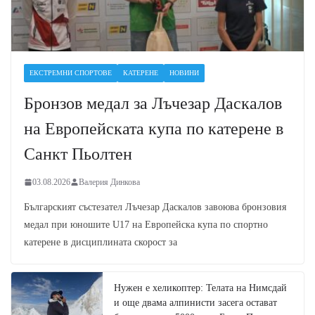
ЕКСТРЕМНИ СПОРТОВЕ
КАТЕРЕНЕ
НОВИНИ
Бронзов медал за Лъчезар Даскалов
на Европейската купа по катерене в
Санкт Пьолтен
03.08.2026
Валерия Динкова
Българският състезател Лъчезар Даскалов завоюва бронзовия
медал при юношите U17 на Европейска купа по спортно
катерене в дисциплината скорост за
Нужен е хеликоптер: Телата на Нимсдай
и още двама алпинисти засега остават