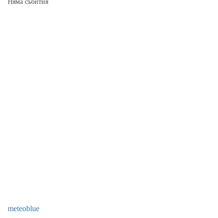
Няма събития
meteoblue