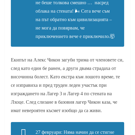
не беше толкова смешно … насред
облака на стената! 🌬 Сега вече съм
на път обратно към цивилизацията –
не мога да повярвам, че
приключението вече е приключило.🤯
Екипът на Алекс Чикон загуби трима от членовете си,
след като един бе ранен, а други двама страдаха от
височинна болест. Като екстра към лошото време, те
се изправиха и пред труден леден участък при
изграждането на Лагер 3 и Лагер 4 по стената на
Лхоце. След слизане в базовия лагер Чикон каза, че
имат невероятен късмет изобщо да са живи.
27
февруари
: Няма начин да се стигне