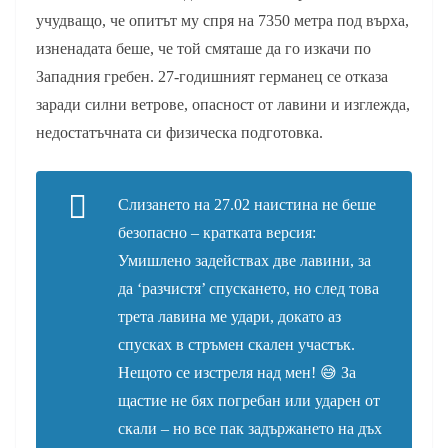
учудващо, че опитът му спря на 7350 метра под върха,
изненадата беше, че той смяташе да го изкачи по
Западния гребен. 27-годишният германец се отказа
заради силни ветрове, опасност от лавини и изглежда,
недостатъчната си физическа подготовка.
Слизането на 27.02 наистина не беше
безопасно – кратката версия:
Умишлено задействах две лавини, за
да ‘разчистя’ спускането, но след това
трета лавина ме удари, докато аз
спусках в стръмен скален участък.
Нещото се изстреля над мен! 😅 За
щастие не бях погребан или ударен от
скали – но все пак задържането на дъх