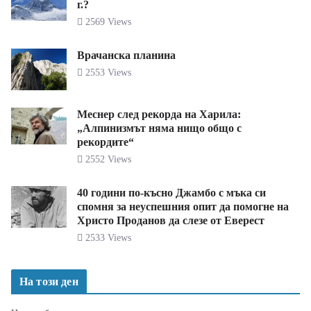
г.?
2569 Views
Врачанска планина
2553 Views
Меснер след рекорда на Харила:
„Алпинизмът няма нищо общо с
рекордите“
2552 Views
40 години по-късно Джамбо с мъка си
спомня за неуспешния опит да помогне на
Христо Проданов да слезе от Еверест
2533 Views
На този ден