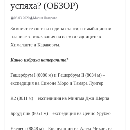
успяха? (ОБЗОР)
03.03.2020
Мария Лазарова
Зимният сезон тази година стартира с амбициозни
планове за изкачвания на осемхилядниците в
Хималаите и Каракорум.
Какво избраха катерачите?
Гашербрум I (8080 м) и Гашербрум II (8034 м) –
експедиция на Симоне Моро и Тамара Лунгер
К2 (8611 м) – експедиция на Мингма Джи Шерпа
Броуд пик (8051 м) – експедиция на Денис Урубко
Еверест (8848 м) – Експедиции на Алекс Чикон, на