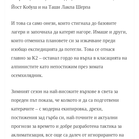
Йост Кобуш и на Таши Лакпа Шерпа
И това са само онези, които стигнаха до базовите
лагери и започнаха да катерят нагоре. Имаше и други,
които отмениха плановете си за изкачване преди
изобщо експедицията да потегли. Това се отнася
главно за К2 – останал гордо на върха в класацията на
алпинистите като непостижим през зимата
осемхилядник.
Зимният сезон на най-високите върхове в света за
пореден път показа, че колкото и да са подготвени
катерачите – с модерна екипировка, дрехи,
постижения зад гърба си, най-точните и актуални
прогнози за времето и добре разработена тактика за
аклиматизация, все още са далеч от игнорирането на