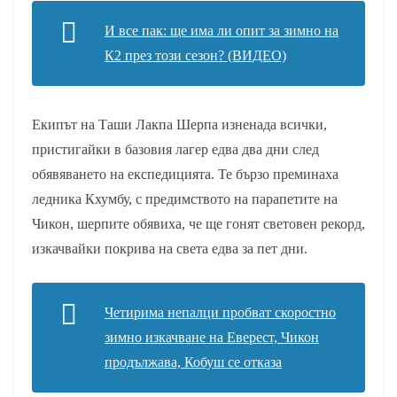
И все пак: ще има ли опит за зимно на
К2 през този сезон? (ВИДЕО)
Екипът на Таши Лакпа Шерпа изненада всички,
пристигайки в базовия лагер едва два дни след
обявяването на експедицията. Те бързо преминаха
ледника Кхумбу, с предимството на парапетите на
Чикон, шерпите обявиха, че ще гонят световен рекорд,
изкачвайки покрива на света едва за пет дни.
Четирима непалци пробват скоростно
зимно изкачване на Еверест, Чикон
продължава, Кобуш се отказа